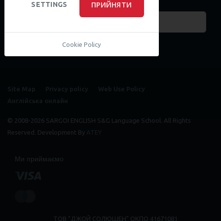
Пошук курсів
ПРИЙНЯТИ
SETTINGS
Соціальні мережі
facebook
facebook
youtube
instagram
Cookie Policy
Site Map
Privacy policy
Web Use Policy
Англійська онлайн
© 2008-2026 SARGOI ENGLISH S&G Language School. All Rights
Reserved. Development By
ATEY
Ми приймаємо
ТОВ "ДЖОЙ СОЛЮШЕН" ОКПО 41671081