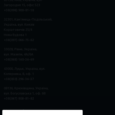
Загородня 15, офіс 523
+38(098) 900-81-18
32301, Кам'янець-Подільський,
Україна, вул. Князів
Коріатовичів 25/4
Нова Будова 1
+38(097) 066-75-62
33028, Рівне, Україна,
вул. Мазепи, 4А/6А
+38(068) 160-36-69
43000, Луцьк, Україна, вул.
Коперника, 8, оф. 1
+38(050) 296
-
36
-
37
08136, Крюківщина, Україна,
вул. Богуславська 1, оф. 68
+38(067) 808-81-82
Наша спільнота