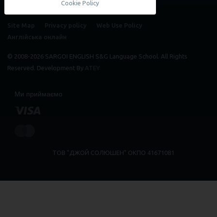
Cookie Policy
Site Map
Privacy policy
Web Use Policy
Англійська онлайн
© 2008-2026 SARGOI ENGLISH S&G Language School. All Rights
Reserved. Development By
ATEY
Ми приймаємо
ТОВ "ДЖОЙ СОЛЮШЕН" ОКПО 41671081