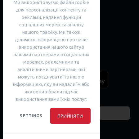
Ми використовуємо файли cookie
Англійська мова
для персоналізації контенту та
Англійська для дітей
реклами, надання функцій
Англійська для дорослих
соціальних мереж та аналізу
нашого трафіку. Ми також
Інтенсивна англійська
ділимося інформацією про ваше
Англійська для іспитів
використання нашого сайту з
SARGOI Advent Calendar
нашими партнерами в соціальних
мережах, рекламними та
Завантажити наш додаток
аналітичними партнерами, які
можуть поєднувати її з іншою
інформацією, яку ви надали їм або
яку вони зібрали під час
використання вами їхніх послуг.
Пошук курсів
ПРИЙНЯТИ
SETTINGS
Соціальні мережі
facebook
facebook
youtube
instagram