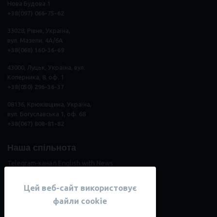
Нова Будова 1
+38(097) 066-75-62
33028, Рівне, Україна,
вул. Мазепи, 4А/6А
+38(068) 160-36-69
43000, Луцьк, Україна, вул.
Коперника, 8, оф. 1
+38(050) 296
-
36
-
37
08136, Крюківщина, Україна,
вул. Богуславська 1, оф. 68
+38(067) 808-81-82
Наша спільнота
Telegram-канал English with News
Читати Telegram-канал Анастасії
Цей веб-сайт використовує
Читати Instagram спільноти
файли cookie
Читати Instagram Анастасії
Читати блог спільноти