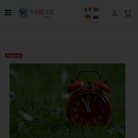
Оберіть свою мову
Головна
Про SARGOI
Акції
Featured