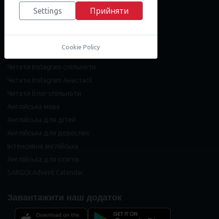
+38(067) 808-81-82
Прийняти
Settings
Наша спільнота
Telegram-канал English with News
Cookie Policy
Читати Telegram-канал Анастасії
Читати Instagram спільноти
Читати Instagram Анастасії
Читати блог спільноти
Англійська мова
Англійська для дітей
Англійська для дорослих
Інтенсивна англійська
Англійська для іспитів
SARGOI Advent Calendar
Завантажити наш додаток