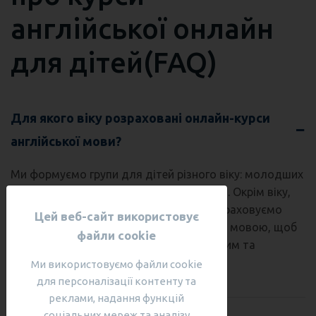
англійської онлайн
для дітей(FAQ)
Для якого віку розраховані онлайн-курси
англійської мови?
Ми формуємо групи для дітей різного віку: молодших
школярів та підлітків (від 6 до 17 років). Окрім віку,
при розподілі в групи ми обов'язково враховуємо
Цей веб-сайт використовує
поточний рівень володіння англійською мовою, щоб
файли cookie
навчання було максимально комфортним та
ефективним.
Ми використовуємо файли cookie
для персоналізації контенту та
реклами, надання функцій
соціальних мереж та аналізу