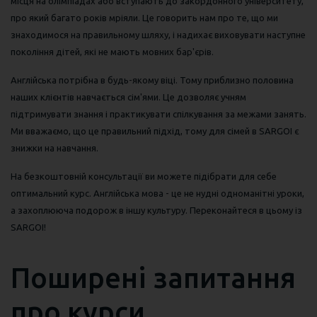
місця на олімпіадах або вступають до закордонного університету,
про який багато років мріяли. Це говорить нам про те, що ми
знаходимося на правильному шляху, і надихає виховувати наступне
покоління дітей, які не мають мовних бар'єрів.
Англійська потрібна в будь-якому віці. Тому приблизно половина
наших клієнтів навчається сім'ями. Це дозволяє учням
підтримувати знання і практикувати спілкування за межами занять.
Ми вважаємо, що це правильний підхід, тому для сімей в SARGOI є
знижки на навчання.
На безкоштовній консультації ви можете підібрати для себе
оптимальний курс. Англійська мова - це не нудні одноманітні уроки,
а захоплююча подорож в іншу культуру. Переконайтеся в цьому із
SARGOI!
Поширені запитання
про курси