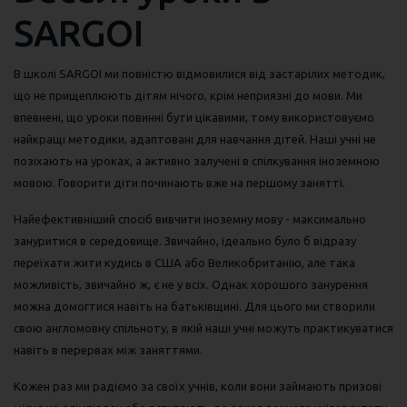
SARGOI
В школі SARGOI ми повністю відмовилися від застарілих методик,
що не прищеплюють дітям нічого, крім неприязні до мови. Ми
впевнені, що уроки повинні бути цікавими, тому використовуємо
найкращі методики, адаптовані для навчання дітей. Наші учні не
позіхають на уроках, а активно залучені в спілкування іноземною
мовою. Говорити діти починають вже на першому занятті.
Найефективніший спосіб вивчити іноземну мову - максимально
зануритися в середовище. Звичайно, ідеально було б відразу
переїхати жити кудись в США або Великобританію, але така
можливість, звичайно ж, є не у всіх. Однак хорошого занурення
можна домогтися навіть на батьківщині. Для цього ми створили
свою англомовну спільноту, в якій наші учні можуть практикуватися
навіть в перервах між заняттями.
Кожен раз ми радіємо за своїх учнів, коли вони займають призові