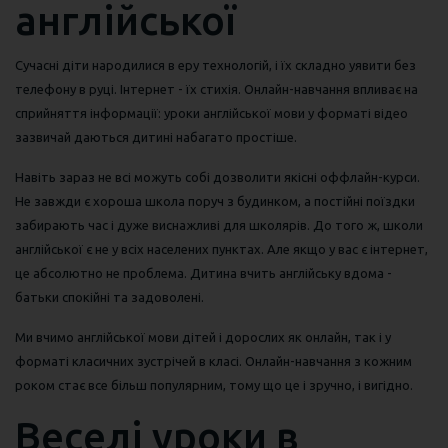
англійської
Сучасні діти народилися в еру технологій, і їх складно уявити без
телефону в руці. Інтернет - їх стихія. Онлайн-навчання впливає на
сприйняття інформації: уроки англійської мови у форматі відео
зазвичай даються дитині набагато простіше.
Навіть зараз не всі можуть собі дозволити якісні оффлайн-курси.
Не завжди є хороша школа поруч з будинком, а постійні поїздки
забирають час і дуже виснажливі для школярів. До того ж, школи
англійської є не у всіх населених пунктах. Але якщо у вас є інтернет,
це абсолютно не проблема. Дитина вчить англійську вдома -
батьки спокійні та задоволені.
Ми вчимо англійської мови дітей і дорослих як онлайн, так і у
форматі класичних зустрічей в класі. Онлайн-навчання з кожним
роком стає все більш популярним, тому що це і зручно, і вигідно.
Веселі уроки в