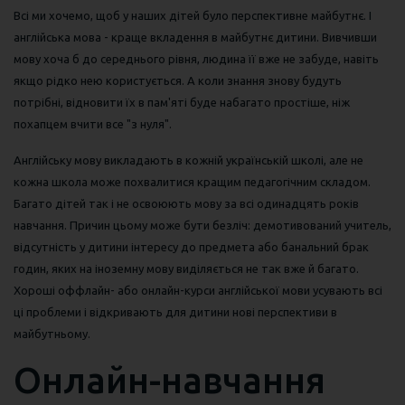
Всі ми хочемо, щоб у наших дітей було перспективне майбутнє. І
англійська мова - краще вкладення в майбутнє дитини. Вивчивши
мову хоча б до середнього рівня, людина її вже не забуде, навіть
якщо рідко нею користується. А коли знання знову будуть
потрібні, відновити їх в пам'яті буде набагато простіше, ніж
похапцем вчити все "з нуля".
Англійську мову викладають в кожній українській школі, але не
кожна школа може похвалитися кращим педагогічним складом.
Багато дітей так і не освоюють мову за всі одинадцять років
навчання. Причин цьому може бути безліч: демотивований учитель,
відсутність у дитини інтересу до предмета або банальний брак
годин, яких на іноземну мову виділяється не так вже й багато.
Хороші оффлайн- або онлайн-курси англійської мови усувають всі
ці проблеми і відкривають для дитини нові перспективи в
майбутньому.
Онлайн-навчання