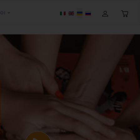
Оберіть свою мову
OI