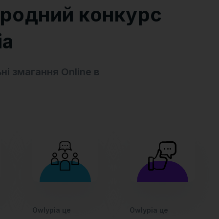
родний конкурс
ia
ні змагання Online в
Owlypia це
Owlypia це