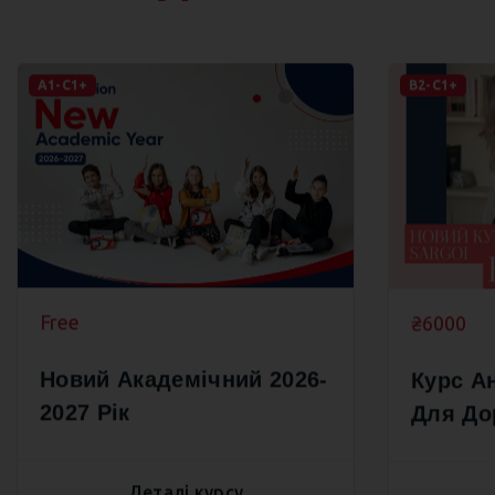
А1-С1+
B2-C1+
Free
₴6000
Новий Академічний 2026-
Курс А
2027 Рік
Для До
Culture
Деталі курсу