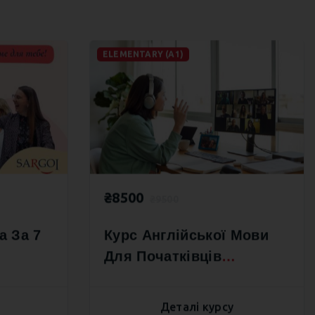
ELEMENTARY (А1)
₴8500
₴9500
а За 7
Курс Англійської Мови
Для Початківців
Elementary А1.1 Module 1
Деталі курсу