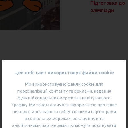
Підготовка до
олімпіади
Цей веб-сайт використовує файли cookie
Ми використовуємо файли cookie для
персоналізації контенту та реклами, надання
функцій соціальних мереж та аналізу нашого
трафіку. Ми також ділимося інформацією про ваше
використання нашого сайту з нашими партнерами
в соціальних мережах, рекламними та
аналітичними партнерами, які можуть поєднувати