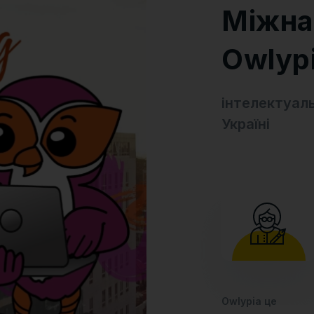
Міжна
Owlyp
інтелектуаль
Україні
Owlypia це