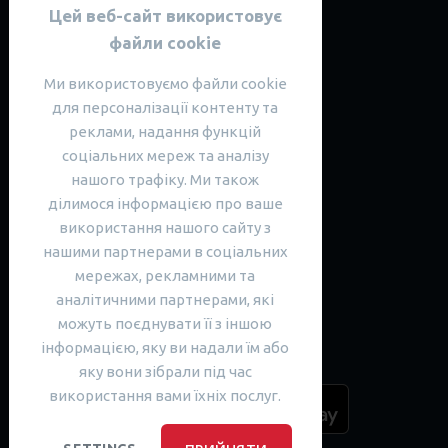
Наша спільнота
Цей веб-сайт використовує
файли cookie
Telegram-канал English with News
Читати Telegram-канал Анастасії
Ми використовуємо файли cookie
Читати Instagram спільноти
для персоналізації контенту та
Читати Instagram Анастасії
реклами, надання функцій
Читати блог спільноти
соціальних мереж та аналізу
Англійська мова
нашого трафіку. Ми також
ділимося інформацією про ваше
Англійська для дітей
використання нашого сайту з
Англійська для дорослих
нашими партнерами в соціальних
Інтенсивна англійська
мережах, рекламними та
Англійська для іспитів
аналітичними партнерами, які
SARGOI Advent Calendar
можуть поєднувати її з іншою
інформацією, яку ви надали їм або
Завантажити наш додаток
яку вони зібрали під час
використання вами їхніх послуг.