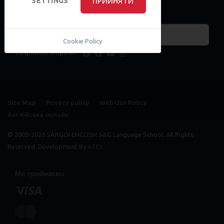
ПРИЙНЯТИ
SETTINGS
Пошук курсів
Cookie Policy
Соціальні мережі
facebook
facebook
youtube
instagram
Site Map
Privacy policy
Web Use Policy
Англійська онлайн
© 2008-2026 SARGOI ENGLISH S&G Language School. All Rights
Reserved. Development By
ATEY
Ми приймаємо