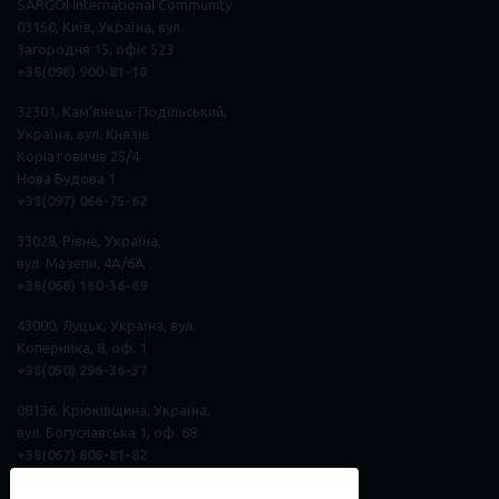
SARGOI International Community
03150, Київ, Україна, вул.
Загородня 15, офіс 523
+38(098) 900-81-18
32301, Кам'янець-Подільський,
Україна, вул. Князів
Коріатовичів 25/4
Нова Будова 1
+38(097) 066-75-62
33028, Рівне, Україна,
вул. Мазепи, 4А/6А
+38(068) 160-36-69
43000, Луцьк, Україна, вул.
Коперника, 8, оф. 1
+38(050) 296
-
36
-
37
08136, Крюківщина, Україна,
вул. Богуславська 1, оф. 68
+38(067) 808-81-82