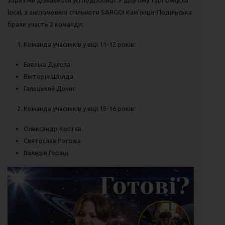
зараз ми дізнаємося усі подробиці. У другому турі Owlypia
local, з англомовної спільноти SARGOI Кам'янця-Подільська
брали участь 2 команди:
Команда учасників у віці 11-12 років:
Евеліна Дулепа
Вікторія Шолда
Галецький Денис
Команда учасників у віці 15-16 років:
Олександр Коптєв
Святослав Рогожа
Валерія Гораш