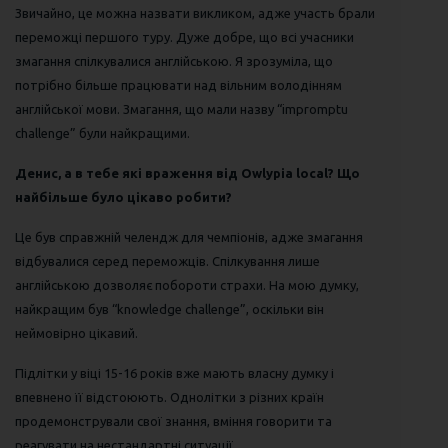
Звичайно, це можна назвати викликом, адже участь брали
переможці першого туру. Дуже добре, що всі учасники
змагання спілкувалися англійською. Я зрозуміла, що
потрібно більше працювати над вільним володінням
англійської мови. Змагання, що мали назву “impromptu
challenge” були найкращими.
Денис, а в тебе які враження від Owlypia local? Що
найбільше було цікаво робити?
Це був справжній челендж для чемпіонів, адже змагання
відбувалися серед переможців. Спілкування лише
англійською дозволяє побороти страхи. На мою думку,
найкращим був “knowledge challenge”, оскільки він
неймовірно цікавий.
Підлітки у віці 15-16 років вже мають власну думку і
впевнено її відстоюють. Однолітки з різних країн
продемонстрували свої знання, вміння говорити та
реагувати на нестандартні ситуації.