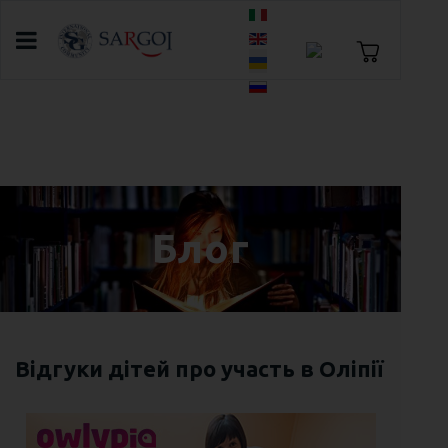
Оберіть свою мову
Головна
Блог
10 кращих фільмів для перегляду на
новорічні свята
Блог
Відгуки дітей про участь в Оліпії