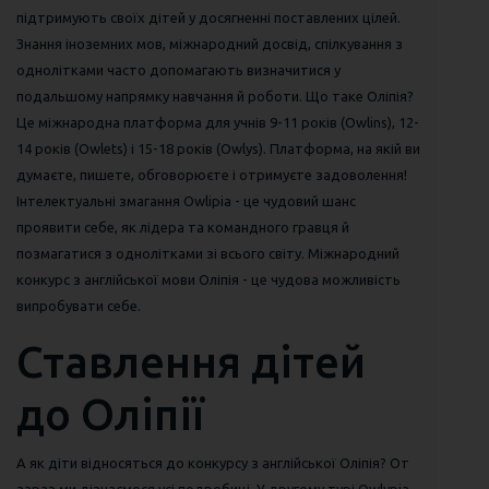
підтримують своїх дітей у досягненні поставлених цілей.
Знання іноземних мов, міжнародний досвід, спілкування з
однолітками часто допомагають визначитися у
подальшому напрямку навчання й роботи. Що таке Оліпія?
Це міжнародна платформа для учнів 9-11 років (Owlins), 12-
14 років (Owlets) і 15-18 років (Owlys). Платформа, на якій ви
думаєте, пишете, обговорюєте і отримуєте задоволення!
Інтелектуальні змагання Owlipia - це чудовий шанс
проявити себе, як лідера та командного гравця й
позмагатися з однолітками зі всього світу. Міжнародний
конкурс з англійської мови Оліпія - це чудова можливість
випробувати себе.
Ставлення дітей
до Оліпії
А як діти відносяться до конкурсу з англійської Оліпія? От