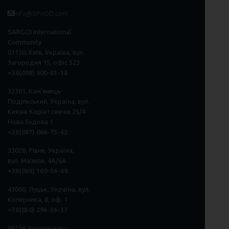
info@SPnGO.com
SARGOI International
Community
03150, Київ, Україна, вул.
Загородня 15, офіс 523
+38(098) 900-81-18
32301, Кам'янець-
Подільський, Україна, вул.
Князів Коріатовичів 25/4
Нова Будова 1
+38(097) 066-75-62
33028, Рівне, Україна,
вул. Мазепи, 4А/6А
+38(068) 160-36-69
43000, Луцьк, Україна, вул.
Коперника, 8, оф. 1
+38(050) 296
-
36
-
37
08136, Крюківщина,