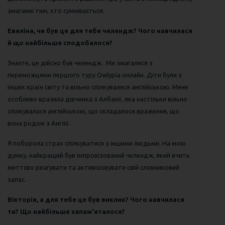
змаганні тим, хто сумнівається.
Евеліна, чи був це для тебе челендж? Чого навчилася
й що найбільше сподобалося?
Знаєте, це дійсно був челендж. Ми змагалися з
переможцями першого туру Owlypia онлайн. Діти були з
інших країн світу та вільно спілкувалися англійською. Мене
особливо вразила дівчинка з Албанії, яка настільки вільно
спілкувалася англійською, що складалося враження, що
вона родом з Англії.
Я поборола страх спілкуватися з іншими людьми. На мою
думку, найкращий був імпровізований челендж, який вчить
миттєво реагувати та активізовувати свій словниковий
запас.
Вікторія, а для тебе це був виклик? Чого навчилася
ти? Що найбільше запам'яталося?