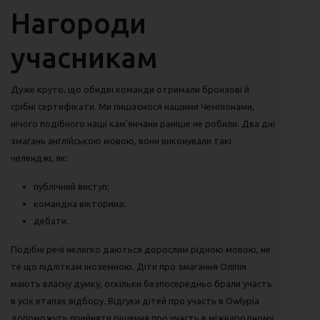
Нагороди
учасникам
Дуже круто, що обидві команди отримали бронзові й
срібні сертифікати. Ми пишаємося нашими Чемпіонами,
нічого подібного наші кам'янчани раніше не робили. Два дні
змагань англійською мовою, вони виконували такі
челенджі, як:
публічний виступ;
командна вікторина;
дебати.
Подібні речі нелегко даються дорослим рідною мовою, не
те що підліткам іноземною. Діти про змагання Оліпія
мають власну думку, оскільки безпосередньо брали участь
в усіх етапах відбору. Відгуки дітей про участь в Owlypia
допоможуть прийняти рішення про участь в міжнародному