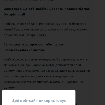
Олександр, що тобі найбільше запам'яталося під час
Owlypia local?
Найбільше сподобалась імпровізація, у всіх нас були різні
теми й було дуже цікаво спостерігати, як себе ведуть мої
однолітки з інших країн світу.
Святослав, а що вразило тебе під час
інтелектуальних змагань?
Найбільше сподобався челендж, який у перекладі звучить
як “командний дух”, адже ми могли допомагати один
одному. Підтримка команди важлива, адже деякі завдання
самостійно зробити дуже важко, а іноді просто
неможливо. Взагалі, працювати в команді цікавіше, ніж
одному.
Переможці конкурсу Оліпія
Цей веб-сайт використовує
Наші діти отримали срібні та бронзові міжнародні