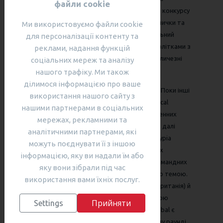
файли cookie
сертифікати. Переможці міжнародного дитячого конкурсу
Оліпія великі молодці! Вони отримали безцінні навички та
Ми використовуємо файли cookie
вміння, вчилися працювати в команді на один спільний
для персоналізації контенту та
результат, порівняли свої знання та вміння з однолітками з
реклами, надання функцій
інших країн. Переможці конкурсу Оліпія мають величезні
соціальних мереж та аналізу
перспективи!
нашого трафіку. Ми також
ділимося інформацією про ваше
Наші чемпіони стали кращою версією самих себе! Поки інші
використання нашого сайту з
діти відпочивали у вихідні дні, учасники Owlypia local
нашими партнерами в соціальних
прийняли рішення випробувати себе під час дводенних
мережах, рекламними та
міжнародних інтелектуальних змагань! А що далі, далі
аналітичними партнерами, які
тільки вперед! Owlypia Globals, що це таке? В Owlypia
можуть поєднувати її з іншою
Globals студенти збираються разом в престижних
інформацією, яку ви надали їм або
навчальних закладах, щоб брати участь в серії командних
яку вони зібрали під час
та індивідуальних завдань, пов'язаних з основною темою.
використання вами їхніх послуг.
Owlypia Globals проходить в Кембриджі (Великобританія) й
Бостоні (США) та онлайн як Global Virtual. Основною
Прийняти
Settings
умовою для подачі заявки на участь в Owlypia Global є
отримання медалі в онлайн-раунді або локальному раунді.