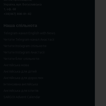
Україна, вул. Богуславська
1, оф. 68
+38(067) 808-81-82
Наша спільнота
Telegram-канал English with News
Читати Telegram-канал Анастасії
Читати Instagram спільноти
Читати Instagram Анастасії
Читати блог спільноти
Англійська мова
Англійська для дітей
Англійська для дорослих
Інтенсивна англійська
Англійська для іспитів
SARGOI Advent Calendar