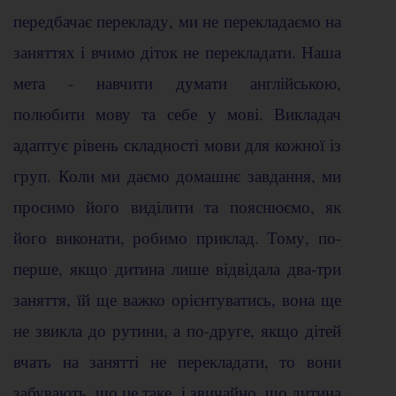
передбачає перекладу, ми не перекладаємо на
заняттях і вчимо діток не перекладати. Наша
мета - навчити думати англійською,
полюбити мову та себе у мові. Викладач
адаптує рівень складності мови для кожної із
груп. Коли ми даємо домашнє завдання, ми
просимо його виділити та пояснюємо, як
його виконати, робимо приклад. Тому, по-
перше, якщо дитина лише відвідала два-три
заняття, їй ще важко орієнтуватись, вона ще
не звикла до рутини, а по-друге, якщо дітей
вчать на занятті не перекладати, то вони
забувають, що це таке, і звичайно, що дитина