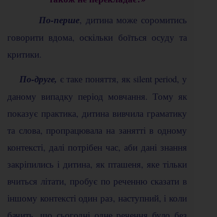
По-перше
, дитина може соромитись
говорити вдома, оскільки боїться осуду та
критики.
По-друге,
є таке поняття, як silent period, у
даному випадку період мовчання. Тому як
показує практика, дитина вивчила граматику
та слова, пропрацювала на занятті в одному
контексті, далі потрібен час, аби дані знання
закріпились і дитина, як пташеня, яке тільки
вчиться літати, пробує по реченню сказати в
іншому контексті один раз, наступний, і коли
бачить, що сьогодні одне речення було без