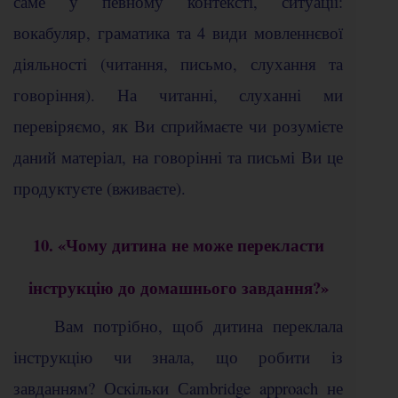
саме у певному контексті, ситуації:
вокабуляр, граматика та 4 види мовленнєвої
діяльності (читання, письмо, слухання та
говоріння). На читанні, слуханні ми
перевіряємо, як Ви сприймаєте чи розумієте
даний матеріал, на говорінні та письмі Ви це
продуктуєте (вживаєте).
10. «Чому дитина не може перекласти
інструкцію до домашнього завдання?»
Вам потрібно, щоб дитина переклала
інструкцію чи знала, що робити із
завданням? Оскільки Сambridge approach не