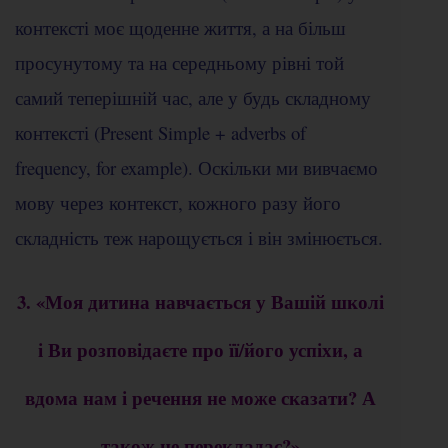
контексті моє щоденне життя, а на більш
просунутому та на середньому рівні той
самий теперішній час, але у будь складному
контексті (Present Simple + adverbs of
frequency, for example). Оскільки ми вивчаємо
мову через контекст, кожного разу його
складність теж нарощується і він змінюється.
3. «Моя дитина навчається у Вашій школі
і Ви розповідаєте про її/його успіхи, а
вдома нам і речення не може сказати? А
також не перекладає?»