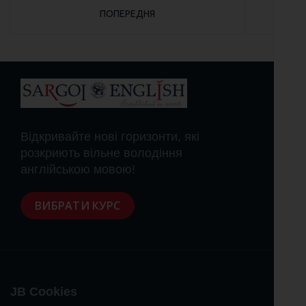
ПОПЕРЕДНЯ СТАТТЯ: ШКОЛА SPEAK & GO DN
ПОПЕРЕДНЯ
Відкривайте нові горизонти, які
розкриють вільне володіння
англійською мовою!
ВИБРАТИ КУРС
JB Cookies