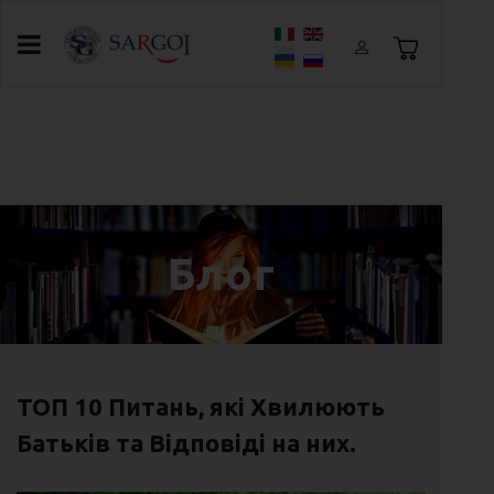
Оберіть свою мову
Головна
Блог
Другий тиждень літнього табору в
Броварах
Блог
ТОП 10 Питань, які Хвилюють
Батьків та Відповіді на них.