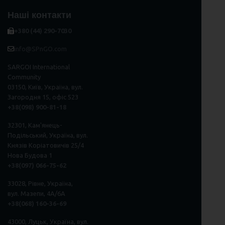
Наші контакти
+380 (44) 290-7030
info@SPnGO.com
SARGOI International
Community
03150, Київ, Україна, вул.
Загородня 15, офіс 523
+38(098) 900-81-18
32301, Кам'янець-
Подільський, Україна, вул.
Князів Коріатовичів 25/4
Нова Будова 1
+38(097) 066-75-62
33028, Рівне, Україна,
вул. Мазепи, 4А/6А
+38(068) 160-36-69
43000, Луцьк, Україна, вул.