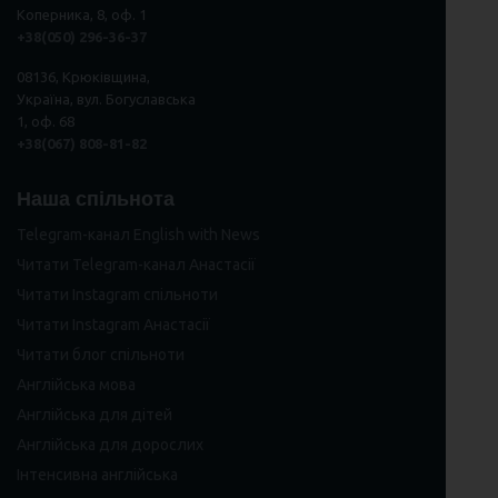
Коперника, 8, оф. 1
+38(050) 296
-
36
-
37
08136, Крюківщина,
Україна, вул. Богуславська
1, оф. 68
+38(067) 808-81-82
Наша спільнота
Telegram-канал English with News
Читати Telegram-канал Анастасії
Читати Instagram спільноти
Читати Instagram Анастасії
Читати блог спільноти
Англійська мова
Англійська для дітей
Англійська для дорослих
Інтенсивна англійська