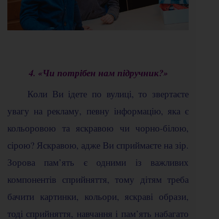
4. «Чи потрібен нам підручник?»
Коли Ви ідете по вулиці, то звертаєте
увагу на рекламу, певну інформацію, яка є
кольоровою та яскравою чи чорно-білою,
сірою? Яскравою, адже Ви сприймаєте на зір.
Зорова пам’ять є одними із важливих
компонентів сприйняття, тому дітям треба
бачити картинки, кольори, яскраві образи,
тоді сприйняття, навчання і пам’ять набагато