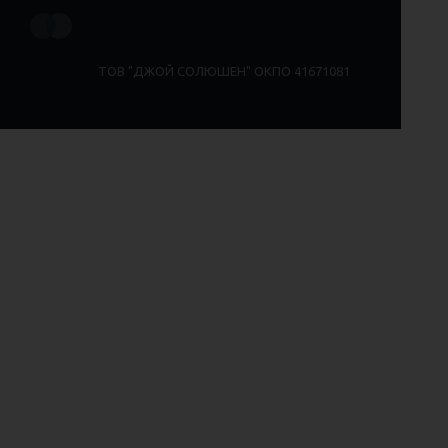
ТОВ "ДЖОЙ СОЛЮШЕН" ОКПО 41671081