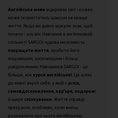
Англійська мова
відкриває світ і кожен
може скористатись шансом на краще
життя. Якщо ви давно шукали знак, щоб
почати - ось він. Навчання в англомовній
спільноті SARGOI чудова можливість
покращити життя
, зробити його
яскравішим, насиченішим і більш
усвідомленим. Навчання в SARGOI - це
більше, ніж
курси англійської
. Це шлях
до нової версії себе, у якій є
успіх,
самовдосконалення, кар’єра, подорож
і
й щире
спілкування
. Життя справді
прекрасне, особливо, коли вмієш
розмовляти про нього англійською.