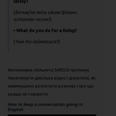
lately?
(
Бачив/ла якісь цікаві фільми
останнім часом?
)
• What do you do for a living?
(
Чим ти займаєшся?
)
Англомовна спільнота SARGOI пропонує
переглянути декілька відео і дізнатися, як
невимушено розпочати розмову і про що
краще не говорити:
How to keep a conversation going in
English