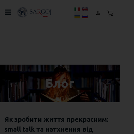
Оберіть свою мову
Головна
Блог
ЩО МИ РОБИМО ДЛЯ ТОГО, ЩОБ
ВИВЧЕННЯ ENGLISH ДЛЯ ВАС БУЛО МЕГА
ЕФЕКТИВНИМ?
Блог
Як зробити життя прекрасним:
small talk та натхнення від