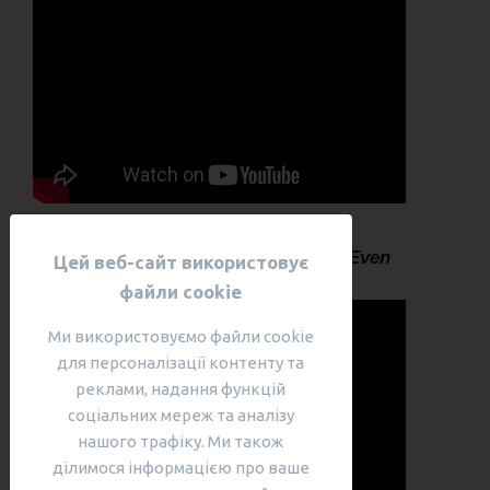
How to Get Good at Small Talk, and Even
Цей веб-сайт використовує
Enjoy It
файли cookie
Ми використовуємо файли cookie
для персоналізації контенту та
реклами, надання функцій
соціальних мереж та аналізу
нашого трафіку. Ми також
ділимося інформацією про ваше