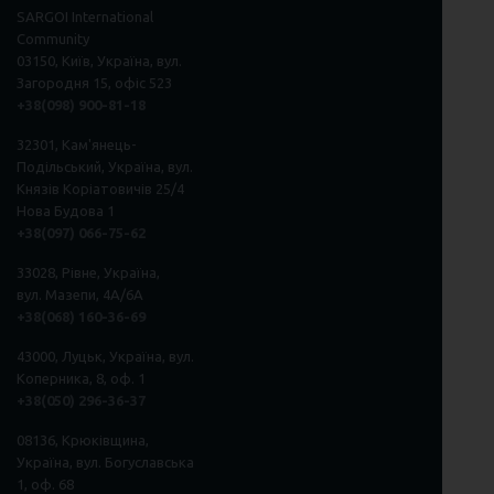
SARGOI International
Community
03150, Київ, Україна, вул.
Загородня 15, офіс 523
+38(098) 900-81-18
32301, Кам'янець-
Подільський, Україна, вул.
Князів Коріатовичів 25/4
Нова Будова 1
+38(097) 066-75-62
33028, Рівне, Україна,
вул. Мазепи, 4А/6А
+38(068) 160-36-69
43000, Луцьк, Україна, вул.
Коперника, 8, оф. 1
+38(050) 296
-
36
-
37
08136, Крюківщина,
Україна, вул. Богуславська
1, оф. 68