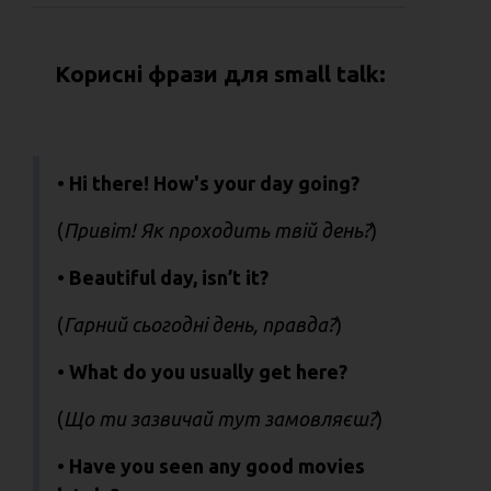
Корисні фрази для small talk:
• Hi there! How's your day going?
(
Привіт! Як проходить твій день?
)
• Beautiful day, isn’t it?
(
Гарний сьогодні день, правда?
)
• What do you usually get here?
(
Що ти зазвичай тут замовляєш?
)
• Have you seen any good movies