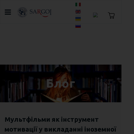
Оберіть свою мову
Головна
Блог
A List from the Past to a Magical Future,
“About 10 Years on the Way to Self-
realization, and the Growth of SARGOI"
Блог
Мультфільми як інструмент
мотивації у викладанні іноземної