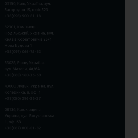
03150, Київ, Україна, вул.
Загородня 15, офіс 523
+38(098) 900-81-18
32301, Кам'янець-
Подільський, Україна, вул.
Князів Коріатовичів 25/4
Нова Будова 1
+38(097) 066-75-62
33028, Рівне, Україна,
вул. Мазепи, 4А/6А
+38(068) 160-36-69
43000, Луцьк, Україна, вул.
Коперника, 8, оф. 1
+38(050) 296
-
36
-
37
08136, Крюківщина,
Україна, вул. Богуславська
1, оф. 68
+38(067) 808-81-82