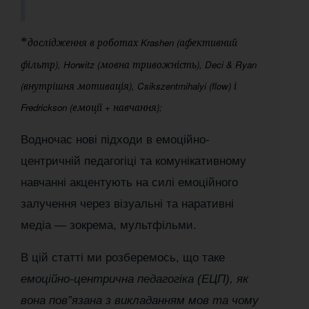
*
дослідження в роботах Krashen (афективний
фільтр), Horwitz (мовна тривожність), Deci & Ryan
(внутрішня мотивація), Csikszentmihalyi (flow) і
Fredrickson (емоції + навчання);
Водночас нові підходи в емоційно-
центричній педагогіці та комунікативному
навчанні акцентують на силі емоційного
залучення через візуальні та наративні
медіа — зокрема, мультфільми.
В цій статті ми розберемось, що таке
емоційно-центрична педагогіка (ЕЦП), як
вона пов”язана з викладанням мов та чому