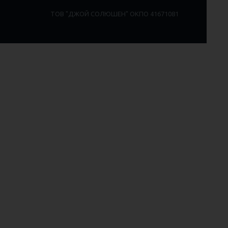
ТОВ "ДЖОЙ СОЛЮШЕН" ОКПО 41671081