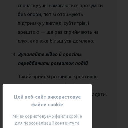
спочатку учні намагаються зрозуміти
без опори, потім отримують
підтримку у вигляді субтитрів, і
зрештою — ще раз сприймають на
слух, але вже більш усвідомлено.
Зупиняйте відео й просіть
передбачити розвиток подій
Такий прийом розвиває креативне
мислення і вчить учнів міркувати
англійською, а не просто перекладати.
Цей веб-сайт використовує
файли cookie
Використовуйте сценки для
рольової гри
Ми використовуємо файли cookie
для персоналізації контенту та