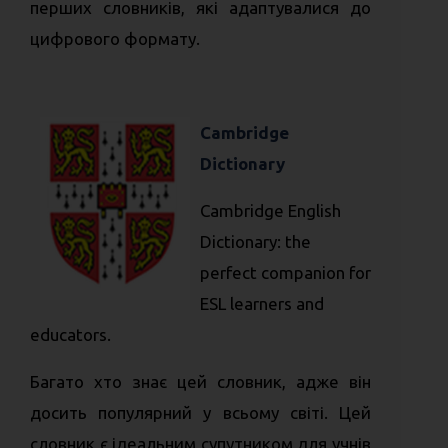
перших словників, які адаптувалися до
цифрового формату.
Cambridge
Dictionary
Cambridge English
Dictionary: the
perfect companion for
ESL learners and
educators.
Багато хто знає цей словник, адже він
досить популярний у всьому світі. Цей
словник є ідеальним супутником для учнів