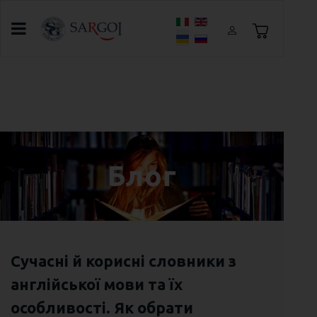
Оберіть свою мову
Головна
Блог
Другий тиждень літнього табору в
Броварах
Блог
Сучасні й корисні словники з
англійської мови та їх
особливості. Як обрати