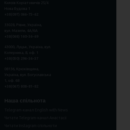
Князів Коріатовичів 25/4
Нова Будова 1
+38(097) 066-75-62
33028, Рівне, Україна,
вул. Мазепи, 4А/6А
+38(068) 160-36-69
43000, Луцьк, Україна, вул.
Коперника, 8, оф. 1
+38(050) 296
-
36
-
37
08136, Крюківщина,
Україна, вул. Богуславська
1, оф. 68
+38(067) 808-81-82
Наша спільнота
Telegram-канал English with News
Читати Telegram-канал Анастасії
Читати Instagram спільноти