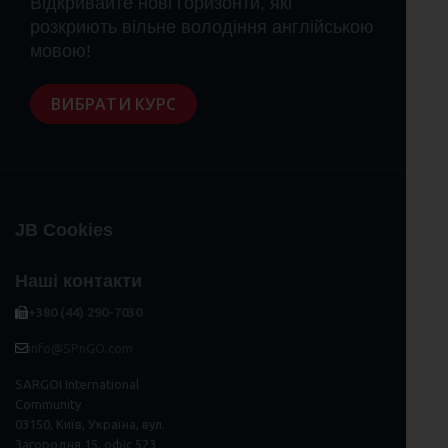
Відкривайте нові горизонти, які
розкриють вільне володіння англійською
мовою!
ВИБРАТИ КУРС
JB Cookies
Наші контакти
+380 (44) 290-7030
info@SPnGO.com
SARGOI International
Community
03150, Київ, Україна, вул.
Загородня 15, офіс 523