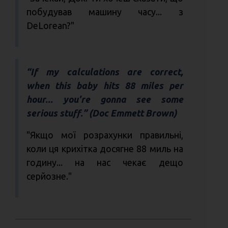
побудував машину часу... з
DeLorean?"
“If my calculations are correct,
when this baby hits 88 miles per
hour... you're gonna see some
serious stuff.” (Doc Emmett Brown)
"Якщо мої розрахунки правильні,
коли ця крихітка досягне 88 миль на
годину... на нас чекає дещо
серйозне."