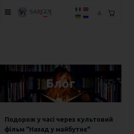
Оберіть свою мову
Головна
Блог
ЩО МИ РОБИМО ДЛЯ ТОГО, ЩОБ
ВИВЧЕННЯ ENGLISH ДЛЯ ВАС БУЛО МЕГА
ЕФЕКТИВНИМ?
Блог
Подорож у часі через культовий
фільм “Назад у майбутнє"