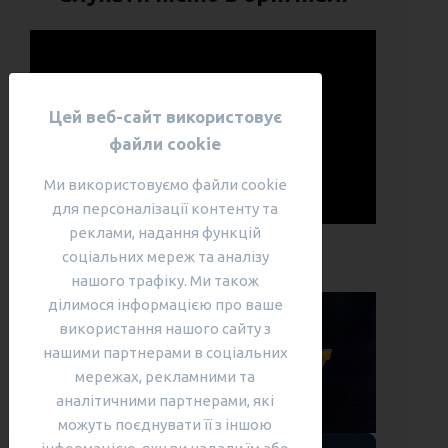
Цей веб-сайт використовує
файли cookie
Ми використовуємо файли cookie
для персоналізації контенту та
реклами, надання функцій
соціальних мереж та аналізу
нашого трафіку. Ми також
ділимося інформацією про ваше
використання нашого сайту з
нашими партнерами в соціальних
мережах, рекламними та
аналітичними партнерами, які
можуть поєднувати її з іншою