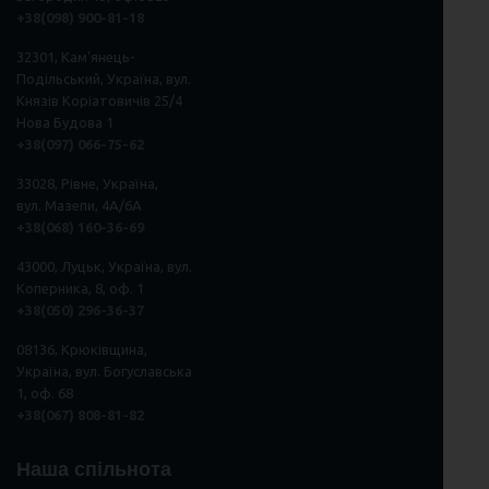
+38(098) 900-81-18
32301, Кам'янець-
Подільський, Україна, вул.
Князів Коріатовичів 25/4
Нова Будова 1
+38(097) 066-75-62
33028, Рівне, Україна,
вул. Мазепи, 4А/6А
+38(068) 160-36-69
43000, Луцьк, Україна, вул.
Коперника, 8, оф. 1
+38(050) 296
-
36
-
37
08136, Крюківщина,
Україна, вул. Богуславська
1, оф. 68
+38(067) 808-81-82
Наша спільнота