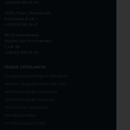
+38(068) 160-36-69
43000, Луцьк, Україна, вул.
Коперника, 8, оф. 1
+38(050) 296
-
36
-
37
08136, Крюківщина,
Україна, вул. Богуславська
1, оф. 68
+38(067) 808-81-82
Наша спільнота
Telegram-канал English with News
Читати Telegram-канал Анастасії
Читати Instagram спільноти
Читати Instagram Анастасії
Читати блог спільноти
Англійська мова
Англійська для дітей