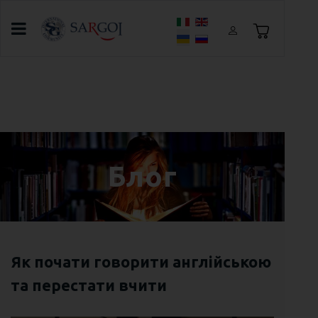
Оберіть свою мову
Головна
Блог
Другий тиждень літнього табору в
Броварах
Блог
Як почати говорити англійською
та перестати вчити