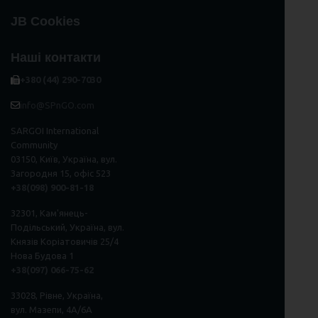
JB Cookies
Наші контакти
+380 (44) 290-7030
info@SPnGO.com
SARGOI International
Community
03150, Київ, Україна, вул.
Загородня 15, офіс 523
+38(098) 900-81-18
32301, Кам'янець-
Подільський, Україна, вул.
Князів Коріатовичів 25/4
Нова Будова 1
+38(097) 066-75-62
33028, Рівне, Україна,
вул. Мазепи, 4А/6А