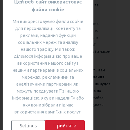
Цей веб-сайт використовує
англійською жити. Тут ви знайдете прості вправи та
файли cookie
поради, з якими легко перейдете на новий рівень
Ми використовуємо файли cookie
Важливо зрозуміти, що всі ми робимо помилки – це є
для персоналізації контенту та
частиною навчання. Не соромтеся свого рівня знань
реклами, надання функцій
англійської мови, подивіться на це, як на можливість
соціальних мереж та аналізу
зростання та вдосконалення. Вдосконалюйте свої
нашого трафіку. Ми також
розмовні навички англійської мови
поступово і з часом
ділимося інформацією про ваше
все обов'язково вийде.
використання нашого сайту з
нашими партнерами в соціальних
Курси англійської мови
від SARGOI
допоможуть вам
мережах, рекламними та
подолати мовний бар'єр швидко і назавжди.
Навчання
аналітичними партнерами, які
англійської мови від SARGOI
принесе вам не лише чудові
можуть поєднувати її з іншою
результати, а й задоволення від кожного уроку. Ваша
інформацією, яку ви надали їм або
впевненість буде зростати з кожним днем. Пам'ятайте,
яку вони зібрали під час
головне – це насолоджуватися процесом й отримувати
використання вами їхніх послуг.
задоволення від спілкування англійською мовою.
Прийняти
Settings