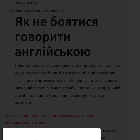
результати.
Записуйте своє мовлення
Як не боятися
говорити
англійською
? Використовуйте аудіозапис або відеозапис, зараз це
дуже просто зробити, бо у всіх є мобільні телефони.
Після цього прослуховуйте або переглядайте запис і
визначайте свої сильні та слабкі сторони. Це відмінний
спосіб поліпшити мовлення та звернути увагу на
помилки.
Чому потрібно вивчати англійську мову: шість
беззаперечних доказів
Набридло вивчати англійську мову? Тоді прочитайте про
те, чому потрібно вивчати англійську мову і почнете