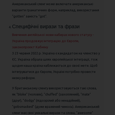
Американський сленг може включати американські
варіанти граматичних форм, наприклад, використання
"gotten" замість "got".
Специфічні вирази та фрази
Вивчення англійської мови набирає нового статусу -
Україна продовжує інтеграцію до Європи,
законопроект Кабміну
З 23 червня 2022 р. Україна є кандидатом на членство у
ЄС. Україна обрала шлях європейської інтеграції, тож
щодня наша країна наближається до своєї мети. Щоб
інтегруватися до Європи, Україні потрібно провести
низку реформ.
У британському сленгу використовуються такі слова,
як "bloke" (чоловік), "chuffed" (захоплений), "mate"
(друг), "dodgy" (підозрілий або ненадійний),
"gobsmacked" (дуже вражений чимось). Американський
сленг має свої унікальні вирази та слова, "awesome"