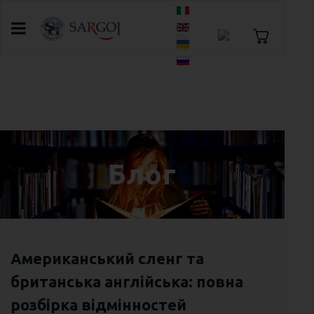
Оберіть свою мову
Головна
Блог
День рідної мови: ідентичність,
мислення та англійська як голос України
Блог
Американський сленг та
британська англійська: повна
розбірка відмінностей