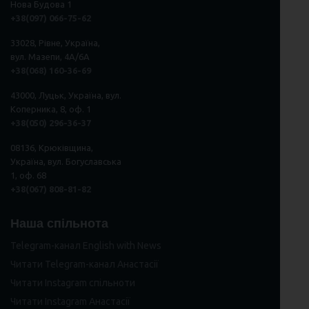
Нова Будова 1
+38(097) 066-75-62
33028, Рівне, Україна,
вул. Мазепи, 4А/6А
+38(068) 160-36-69
43000, Луцьк, Україна, вул.
Коперника, 8, оф. 1
+38(050) 296
-
36
-
37
08136, Крюківщина,
Україна, вул. Богуславська
1, оф. 68
+38(067) 808-81-82
Наша спільнота
Telegram-канал English with News
Читати Telegram-канал Анастасії
Читати Instagram спільноти
Читати Instagram Анастасії