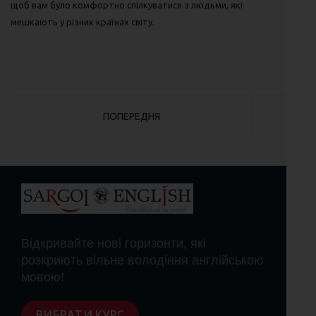
щоб вам було комфортно спілкуватися з людьми, які
мешкають у різних країнах світу.
ПОПЕРЕДНЯ СТАТТЯ: ВИВЧЕННЯ АНГЛІЙСЬКОЇ 
ПОПЕРЕДНЯ
Відкривайте нові горизонти, які
розкриють вільне володіння англійською
мовою!
ВИБРАТИ КУРС