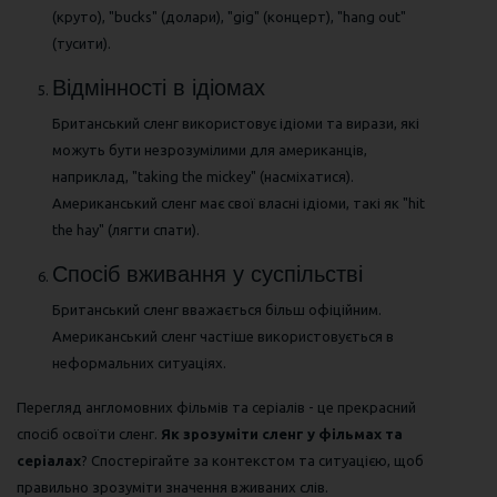
(круто), "bucks" (долари), "gig" (концерт), "hang out"
(тусити).
Відмінності в ідіомах
Британський сленг використовує ідіоми та вирази, які
можуть бути незрозумілими для американців,
наприклад, "taking the mickey" (насміхатися).
Американський сленг має свої власні ідіоми, такі як "hit
the hay" (лягти спати).
Спосіб вживання у суспільстві
Британський сленг вважається більш офіційним.
Американський сленг частіше використовується в
неформальних ситуаціях.
Перегляд англомовних фільмів та серіалів - це прекрасний
спосіб освоїти сленг.
Як зрозуміти сленг у фільмах та
серіалах
? Спостерігайте за контекстом та ситуацією, щоб
правильно зрозуміти значення вживаних слів.