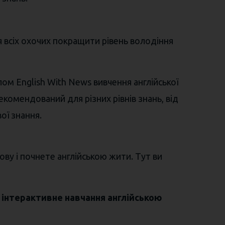
я всіх охочих покращити рівень володіння
ом English With News вивчення англійської
омендований для різних рівнів знань, від
ої знання.
ову і почнете англійською жити. Тут ви
ь
інтерактивне навчання англійською