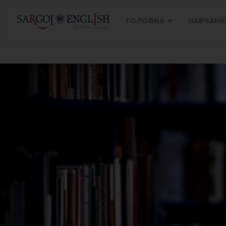
ГОЛОВНА
НАВЧАНН
Головна
Блог
Вивчення англійської мови: як м