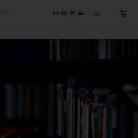
Оберіть свою мову
OI