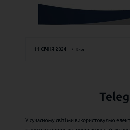
11 СІЧНЯ 2024
Блог
Teleg
У сучасному світі ми використовуємо елек
стояти осторонь від нововведень й активн