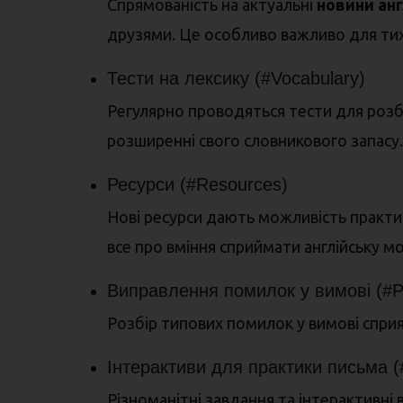
Спрямованість на актуальні
новини ан
друзями. Це особливо важливо для тих
Тести на лексику (#Vocabulary)
Регулярно проводяться тести для розбо
розширенні свого словникового запасу.
Ресурси (#Resources)
Нові ресурси дають можливість практик
все про вміння сприймати англійську мо
Виправлення помилок у вимові (#Pr
Розбір типових помилок у вимові спри
Інтерактиви для практики письма (#
Різноманітні завдання та інтерактивні