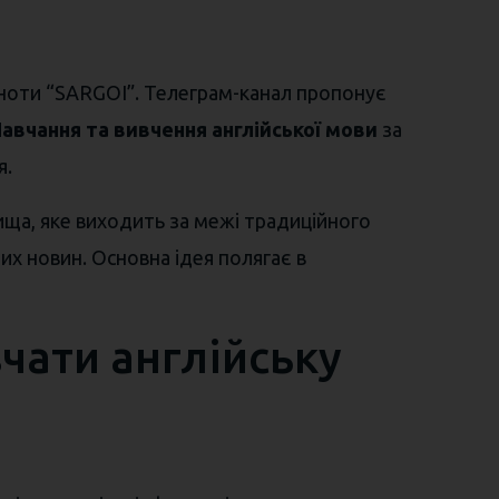
ьноти “SARGOI”. Телеграм-канал пропонує
авчання та вивчення англійської мови
за
я.
ища, яке виходить за межі традиційного
них новин. Основна ідея полягає в
вчати англійську