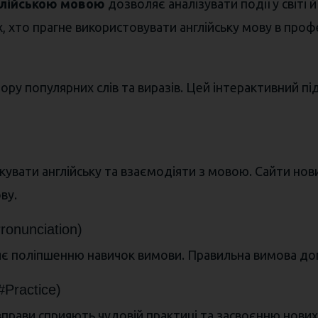
глійською мовою
дозволяє аналізувати події у світі 
, хто прагне використовувати англійську мову в про
ру популярних слів та виразів. Цей інтерактивний під
увати англійську та взаємодіяти з мовою. Сайти новин
ву.
onunciation)
яє поліпшенню навичок вимови. Правильна вимова допо
Practice)
 вправи сприяють чудовій практиці та засвоєнню нових