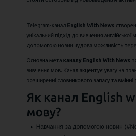
Telegram-канал
English With News
створен
унікальний підхід до вивчення англійської
допомогою новин чудова можливість перек
Основна мета
каналу English With News
по
вивчення мов. Канал акцентує увагу на прак
розширенні словникового запасу та вмінні 
Як канал English 
мову?
Навчання за допомогою новин (#N