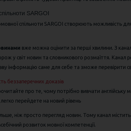
 спільноти SARGOI
гломовної спільноти SARGOI створюють можливість дл
новинами
вже можна оцінити за перші хвилини. З канал
ж у світ новин та словникового розмаїття. Канал рек
аву інформацію саме для себе та зможе перевірити св
сть беззаперечних доказів
очитайте про те, чому потрібно вивчати англійську м
 легко перейдете на новий рівень
льше, ніж просто перегляд новин. Тому канал містит
всебічний розвиток мовної компетенції.