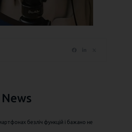
h News
мартфонах безліч функцій і бажано не