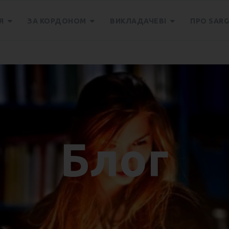
Я
ЗА КОРДОНОМ
ВИКЛАДАЧЕВІ
ПРО SARG
отивувати підлітків?
Блог