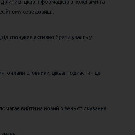
й ділитися цією інформацією з колегами та
фесійному середовищі.
хід спонукає активно брати участь у
, онлайн словники, цікаві подкасти - це
магає вийти на новий рівень спілкування.
 знань.