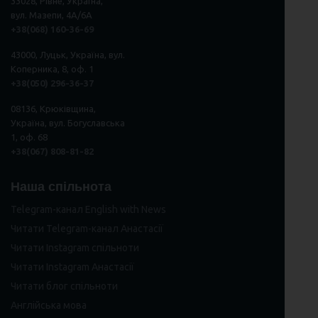
33028, Рівне, Україна,
вул. Мазепи, 4А/6А
+38(068) 160-36-69
43000, Луцьк, Україна, вул.
Коперника, 8, оф. 1
+38(050) 296
-
36
-
37
08136, Крюківщина,
Україна, вул. Богуславська
1, оф. 68
+38(067) 808-81-82
Наша спільнота
Telegram-канал English with News
Читати Telegram-канал Анастасії
Читати Instagram спільноти
Читати Instagram Анастасії
Читати блог спільноти
Англійська мова