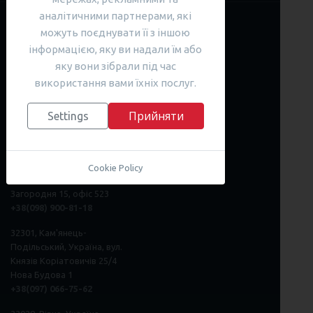
аналітичними партнерами, які
можуть поєднувати її з іншою
JB Cookies
інформацією, яку ви надали їм або
яку вони зібрали під час
Наші контакти
використання вами їхніх послуг.
+380 (44) 290-7030
Прийняти
Settings
info@SPnGO.com
SARGOI International
Community
Cookie Policy
03150, Київ, Україна, вул.
Загородня 15, офіс 523
+38(098) 900-81-18
32301, Кам'янець-
Подільський, Україна, вул.
Князів Коріатовичів 25/4
Нова Будова 1
+38(097) 066-75-62