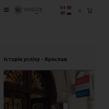
Оберіть свою мову
Головна
Про SARGOI
ВІдгуки
Історії успіхів клієнтів SARGOI
Історія успіху - Тимофій
Історія успіху - Ярослав