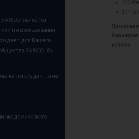
10000
30+ с
 SARGOI является
Помогаем
тики и использования
барьеров
создает для Вашего
успеха
ообщества SARGOI Вы
является студент, а не
ли академического