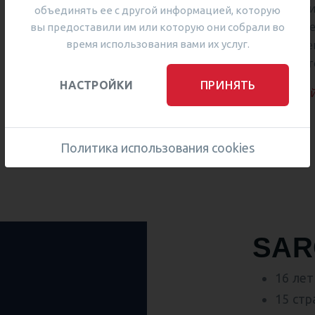
приглашаем Вас присоедин
объединять ее с другой информацией, которую
разделяют ценности co- le
вы предоставили им или которую они собрали во
качественных показателе
время использования вами их услуг.
международных стандарт
ПРИНЯТЬ
НАСТРОЙКИ
Развитие преподавателе
Политика использования cookies
SAR
в
16 ле
15 стр