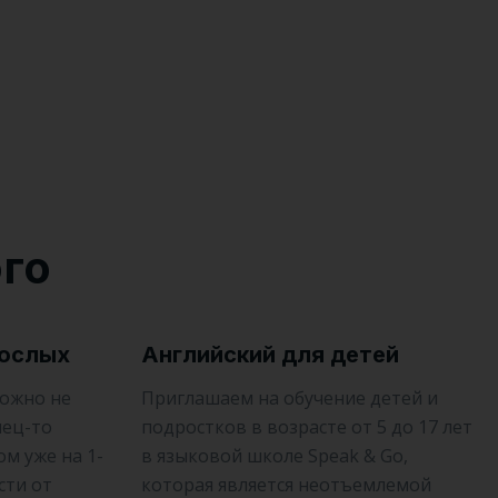
ого
рослых
Английский для детей
можно не
Приглашаем на обучение детей и
нец-то
подростков в возрасте от 5 до 17 лет
м уже на 1-
в языковой школе Speak & Go,
сти от
которая является неотъемлемой