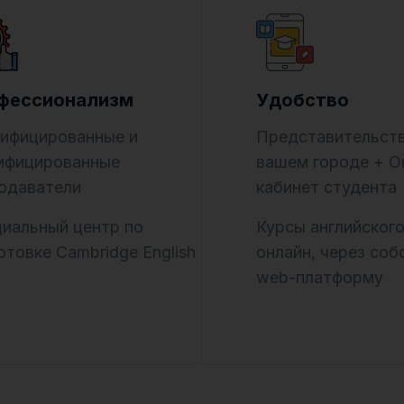
фессионализм
Удобство
ифицированные и
Представительств
ифицированные
вашем городе + О
одаватели
кабинет студента
иальный центр по
Курсы английского
отовке Cambridge English
онлайн, через со
web-платформу