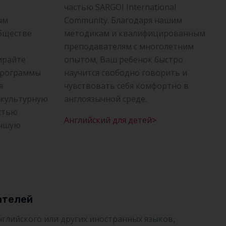
частью SARGOI International
ым
Community. Благодаря нашим
бществе
методикам и квалифицированным
преподавателям с многолетним
ирайте
опытом, Ваш ребенок быстро
программы
научится свободно говорить и
я
чувствовать себя комфортно в
 культурную
англоязычной среде.
остью
Английский для детей>
учшую
>
ателей
глийского или других иностранных языков,