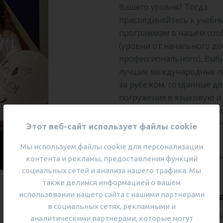
Вашего уровня? Тогда
присоединяйтесь к учебн
программам в нашем соо
(уровни от начального до
профессионального). Выб
лучшие международные 
за рубежом, созданные дл
погружения в языковую и
среду с SARGOI. Мы с рад
поможем Вам выбрать л
Этот веб-сайт использует файлы cookie
опцию.
Мы используем файлы cookie для персонализации
Английский для взрослых
контента и рекламы, предоставления функций
социальных сетей и анализа нашего трафика. Мы
также делимся информацией о вашем
использовании нашего сайта с нашими партнерами
Развитие преподав
в социальных сетях, рекламными и
Если Вы преподаватель ан
аналитическими партнерами, которые могут