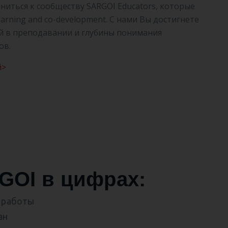
иться к сообществу SARGOI Educators, которые
arning and co-development. С нами Вы достигнете
й в преподавании и глубины понимания
ов.
й>
GOI в цифрах:
т работы
ан