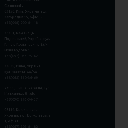
Community
03150, Київ, Україна, вул.
Загородня 15, офіс 523
+38(098) 900-81-18
32301, Кам'янець-
Подільський, Україна, вул.
Князів Коріатовичів 25/4
Нова Будова 1
+38(097) 066-75-62
33028, Рівне, Україна,
вул. Мазепи, 4А/6А
+38(068) 160-36-69
43000, Луцьк, Україна, вул.
Коперника, 8, оф. 1
+38(050) 296
-
36
-
37
08136, Крюківщина,
Україна, вул. Богуславська
1, оф. 68
+38(067) 808-81-82