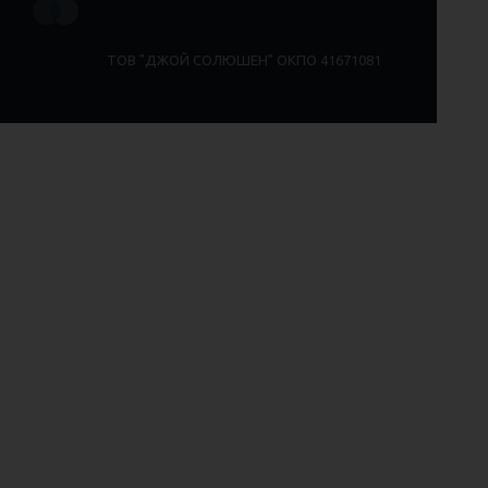
ТОВ "ДЖОЙ СОЛЮШЕН" ОКПО 41671081