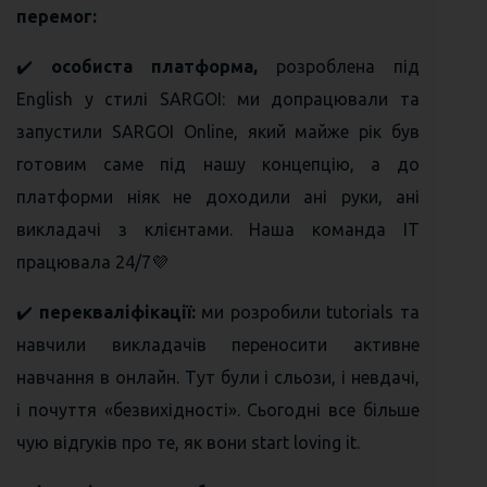
перемог:
✔️
особиста платформа,
розроблена під
English у стилі SARGOI: ми допрацювали та
запустили SARGOI Online, який майже рік був
готовим саме під нашу концепцію, а до
платформи ніяк не доходили ані руки, ані
викладачі з клієнтами. Наша команда IT
працювала 24/7💜
✔️
перекваліфікації:
ми розробили tutorials та
навчили викладачів переносити активне
навчання в онлайн. Тут були і сльози, і невдачі,
і почуття «безвихідності». Сьогодні все більше
чую відгуків про те, як вони start loving it.