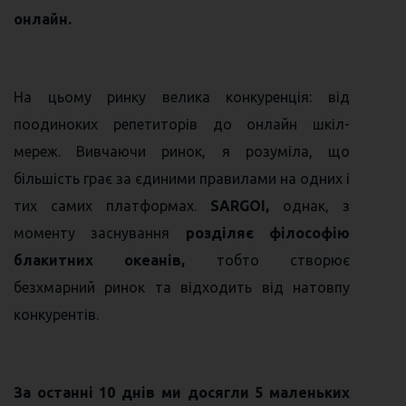
онлайн.
На цьому ринку велика конкуренція: від
поодиноких репетиторів до онлайн шкіл-
мереж. Вивчаючи ринок, я розуміла, що
більшість грає за єдиними правилами на одних і
тих самих платформах.
SARGOI,
однак, з
моменту заснування
розділяє філософію
блакитних океанів,
тобто створює
безхмарний ринок та відходить від натовпу
конкурентів.
За останні 10 днів ми досягли 5 маленьких