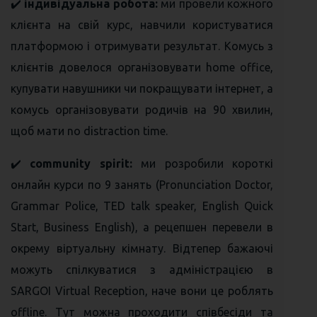
✔️
індивідуальна робота:
ми провели кожного
клієнта на свій курс, навчили користуватися
платформою і отримувати результат. Комусь з
клієнтів довелося організовувати home office,
купувати навушники чи покращувати інтернет, а
комусь організовувати родичів на 90 хвилин,
щоб мати no distraction time.
✔️
community spirit:
ми розробили короткі
онлайн курси по 9 занять (Pronunciation Doctor,
Grammar Police, TED talk speaker, English Quick
Start, Business English), а рецепшен перевели в
окрему віртуальну кімнату. Відтепер бажаючі
можуть спілкуватися з адміністрацією в
SARGOI Virtual Reception, наче вони це роблять
offline. Тут можна проходити співбесіди та