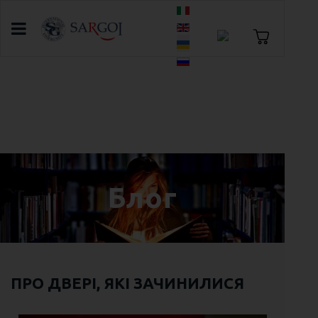
Оберіть свою мову
Головна
Блог
A List from the Past to a Magical Future,
“About 10 Years on the Way to Self-
realization, and the Growth of SARGOI"
Блог
ПРО ДВЕРІ, ЯКІ ЗАЧИНИЛИСЯ