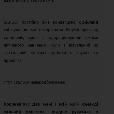
вже відкриті. Так і з нами.
SARGOI постійно жив концепцією
оффлайн
спілкування: ми створювали English speaking
community spirit та відпрацьовували техніки
активного навчання, коли є візуальний чи
тактильний контакт, робота в групах та
проектах.
І тут сталося непередбачуване!
Коронавірус дав мені і всій моїй команді
сильний поштовх швидше рухатися в