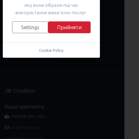
яку вони зібрали під час
використання вами їхніх послуг.
Відкривайте нові горизонти, які
Прийняти
Settings
розкриють вільне володіння
англійською мовою!
Cookie Policy
ВИБРАТИ КУРС
JB Cookies
Наші контакти
+380 (44) 290-7030
info@SPnGO.com
SARGOI International