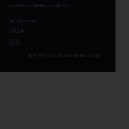
Rights Reserved. Development By
ATEY
Ми приймаємо
ТОВ "ДЖОЙ СОЛЮШЕН" ОКПО 41671081