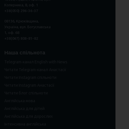
Коперника, 8, оф. 1
+38(050) 296
-
36
-
37
08136, Крюківщина,
Україна, вул. Богуславська
1, оф. 68
+38(067) 808-81-82
Наша спільнота
Telegram-канал English with News
Читати Telegram-канал Анастасії
Читати Instagram спільноти
Читати Instagram Анастасії
Читати блог спільноти
Англійська мова
Англійська для дітей
Англійська для дорослих
Інтенсивна англійська