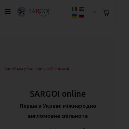
Оберіть свою мову
Головна
Про SARGOI
Школи
Англійська у Києві (метро Либідська)
SARGOI online
Перша в Україні міжнародна
англомовна спільнота