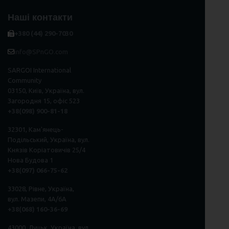
Наші контакти
+380 (44) 290-7030
info@SPnGO.com
SARGOI International
Community
03150, Київ, Україна, вул.
Загородня 15, офіс 523
+38(098) 900-81-18
32301, Кам'янець-
Подільський, Україна, вул.
Князів Коріатовичів 25/4
Нова Будова 1
+38(097) 066-75-62
33028, Рівне, Україна,
вул. Мазепи, 4А/6А
+38(068) 160-36-69
43000, Луцьк, Україна, вул.