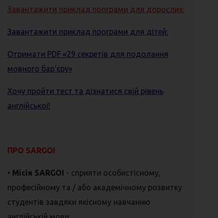
Завантажити приклад програми для дорослих:
Завантажити приклад програми для дітей:
Отримати PDF «29 секретів для подолання
мовного бар‘єру»
Хочу пройти тест та дізнатися свій рівень
англійської!
⠀
ПРО SARGOI
•
Місія SARGOI
- сприяти особистісному,
професійному та / або академічному розвитку
студентів завдяки якісному навчанню
англійській мови.