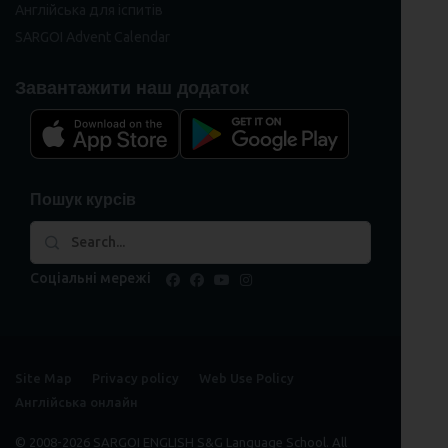
Англійська для іспитів
SARGOI Advent Calendar
Завантажити наш додаток
Пошук курсів
Соціальні мережі
facebook
facebook
youtube
instagram
Site Map
Privacy policy
Web Use Policy
Англійська онлайн
© 2008-2026 SARGOI ENGLISH S&G Language School. All