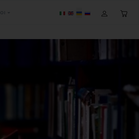
Оберіть свою мову
OI