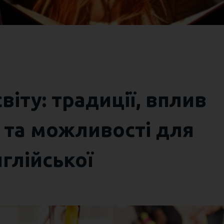
віту: традиції, вплив
 та можливості для
глійської