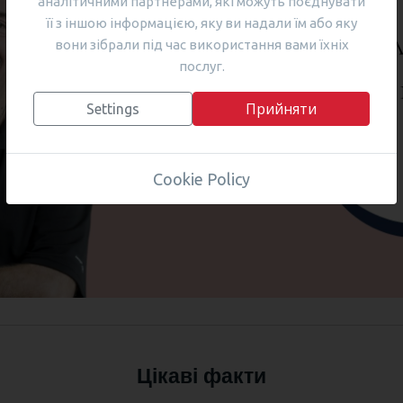
аналітичними партнерами, які можуть поєднувати
її з іншою інформацією, яку ви надали їм або яку
вони зібрали під час використання вами їхніх
послуг.
Прийняти
Settings
Cookie Policy
Цікаві факти