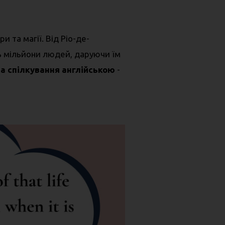
и та магії. Від Ріо-де-
 мільйони людей, даруючи їм
та спілкування англійською
-