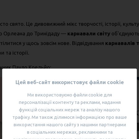
то свято. Це дивовижний мікс творчості, історії, культур
го Орлеана до Тринідаду —
карнавали світу
об'єднують
ілитися у щось зовсім нове. Відвідування
карнавалів 
и та історії.
нник Пауло Коельйо:
Цей веб-сайт використовує файли cookie
Ми використовуємо файли cookie для
персоналізації контенту та реклами, надання
функцій соціальних мереж та аналізу нашого
трафіку. Ми також ділимося інформацією про ваше
використання нашого сайту з нашими партнерами
в соціальних мережах, рекламними та