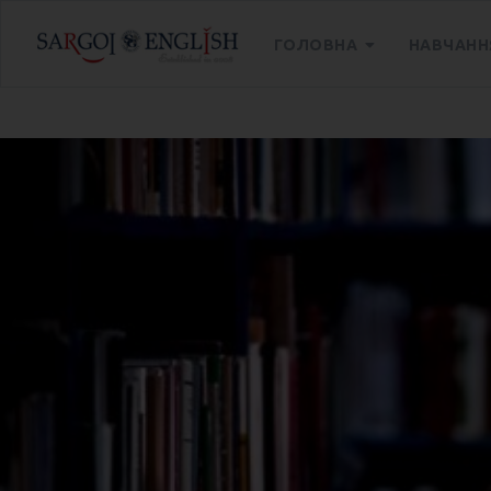
ГОЛОВНА
НАВЧАНН
Головна
Блог
Другий тиждень літнього табор