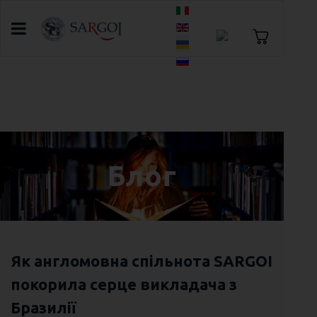
Оберіть свою мову
Головна
Блог
Вивчення англійської мови: як
мотивувати підлітків?
Блог
Як англомовна спільнота SARGOI
покорила серце викладача з
Бразилії