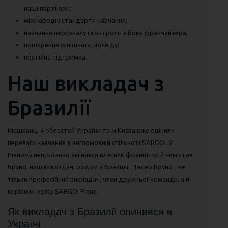
наші партнери;
міжнародні стандарти навчання;
навчання персоналу і контроль з боку франчайзера;
поширення успішного досвіду;
постійна підтримка.
Наш викладач з
Бразилії
Мешканці 4 областей України та м.Києва вже оцінили
переваги навчання в англомовній спільноті SARGOI. У
Рівному нещодавно змінився власник франшизи й ним став
Бруно, наш викладач, родом з Бразилії. Тепер Бруно - не
тільки професійний викладач, член дружньої команди, а й
керівник офісу SARGOI Рівне.
Як викладач з Бразилії опинився в
Україні