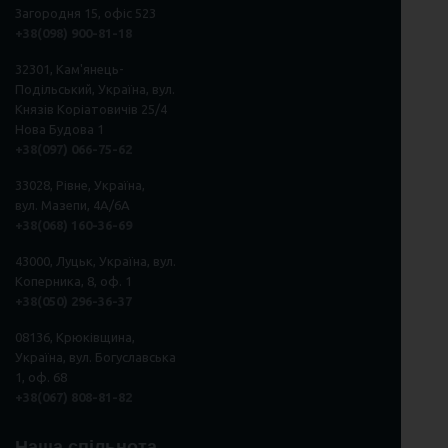
Загородня 15, офіс 523
+38(098) 900-81-18
32301, Кам'янець-
Подільський, Україна, вул.
Князів Коріатовичів 25/4
Нова Будова 1
+38(097) 066-75-62
33028, Рівне, Україна,
вул. Мазепи, 4А/6А
+38(068) 160-36-69
43000, Луцьк, Україна, вул.
Коперника, 8, оф. 1
+38(050) 296
-
36
-
37
08136, Крюківщина,
Україна, вул. Богуславська
1, оф. 68
+38(067) 808-81-82
Наша спільнота