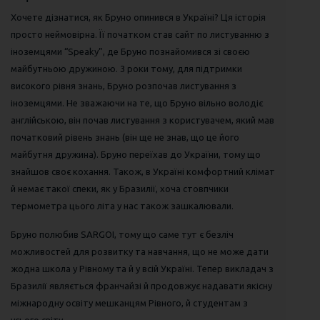
Хочете дізнатися, як Бруно опинився в Україні? Ця історія
просто неймовірна. Її початком став сайт по листуванню з
іноземцями “Speaky”, де Бруно познайомився зі своєю
майбутньою дружиною. 3 роки тому, для підтримки
високого рівня знань, Бруно розпочав листування з
іноземцями. Не зважаючи на те, що Бруно вільно володіє
англійською, він почав листування з користувачем, який мав
початковий рівень знань (він ще не знав, що це його
майбутня дружина). Бруно переїхав до України, тому що
знайшов своє кохання. Також, в Україні комфортний клімат
й немає такої спеки, як у Бразилії, хоча стовпчики
термометра цього літа у нас також зашкалювали.
Бруно полюбив SARGOI, тому що саме тут є безліч
можливостей для розвитку та навчання, що не може дати
жодна школа у Рівному та й у всій Україні. Тепер викладач з
Бразилії являється франчайзі й продовжує надавати якісну
міжнародну освіту мешканцям Рівного, й студентам з