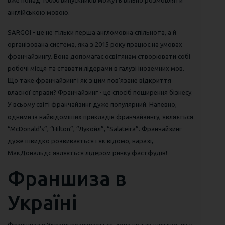
вже понад 10000 випускників можуть вільно розмовляти
англійською мовою.
SARGOI - це не тільки перша англомовна спільнота, а й
організована система, яка з 2015 року працює на умовах
франчайзингу. Вона допомагає освітянам створювати собі
робочі місця та ставати лідерами в галузі іноземних мов.
Що таке франчайзинг і як з цим пов'язане відкриття
власної справи? Франчайзинг - це спосіб поширення бізнесу.
У всьому світі франчайзинг дуже популярний. Напевно,
одними із найвідоміших прикладів франчайзингу, являється
“McDonald's”, “Hilton”, “Лукойл”, “Salateira”. Франчайзинг
дуже швидко розвивається і як відомо, наразі,
МакДональдс являється лідером ринку фастфудів!
Франшиза в
Україні