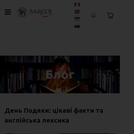
Оберіть свою мову
Головна
Блог
10 кращих фільмів для перегляду на
новорічні свята
Блог
День Подяки: цікаві факти та
англійська лексика