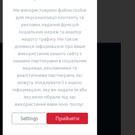
Ми використовуємо файли cookie
для персоналізації контенту та
ПОПЕРЕДНЯ СТАТТЯ: СВЯТКУВАННЯ РІЗДВА ЧЕ
ПОПЕРЕДНЯ
реклами, надання функцій
соціальних мереж та аналізу
нашого трафіку. Ми також
ділимося інформацією про ваше
використання нашого сайту з
нашими партнерами в соціальних
мережах, рекламними та
аналітичними партнерами, які
Відкривайте нові горизонти, які
можуть поєднувати її з іншою
розкриють вільне володіння
інформацією, яку ви надали їм або
англійською мовою!
яку вони зібрали під час
використання вами їхніх послуг.
ВИБРАТИ КУРС
Прийняти
Settings