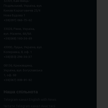
32301, Кам'янець-
Подільський, Україна, вул.
Князів Коріатовичів 25/4
Нова Будова 1
+38(097) 066-75-62
33028, Рівне, Україна,
вул. Мазепи, 4А/6А
+38(068) 160-36-69
43000, Луцьк, Україна, вул.
Коперника, 8, оф. 1
+38(050) 296
-
36
-
37
08136, Крюківщина,
Україна, вул. Богуславська
1, оф. 68
+38(067) 808-81-82
Наша спільнота
Telegram-канал English with News
Читати Telegram-канал Анастасії