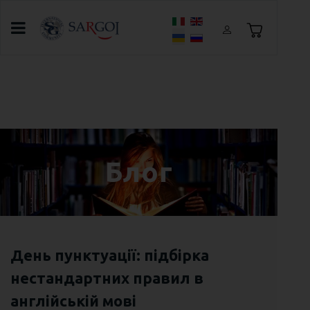
Оберіть свою мову
Головна
Блог
Про 7 Звичок для English на 2019 рік чи
Смачного Вам Яблука Щодня
Блог
День пунктуації: підбірка
нестандартних правил в
англійській мові