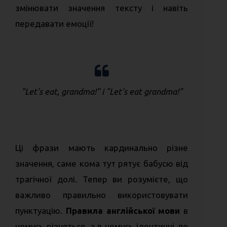
змінювати значення тексту і навіть
передавати емоції!
"Let's eat, grandma!" і "Let's eat grandma!"
Ці фрази мають кардинально різне
значення, саме кома тут рятує бабусю від
трагічної долі. Тепер ви розумієте, що
важливо правильно використовувати
пунктуацію.
Правила англійської мови
в
чомусь різняться, а в чомусь ідентичні до