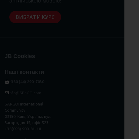
англійською мовою!
ВИБРАТИ КУРС
JB Cookies
Наші контакти
+380 (44) 290-7030
info@SPnGO.com
SARGOI International
Community
03150, Київ, Україна, вул.
Загородня 15, офіс 523
+38(098) 900-81-18