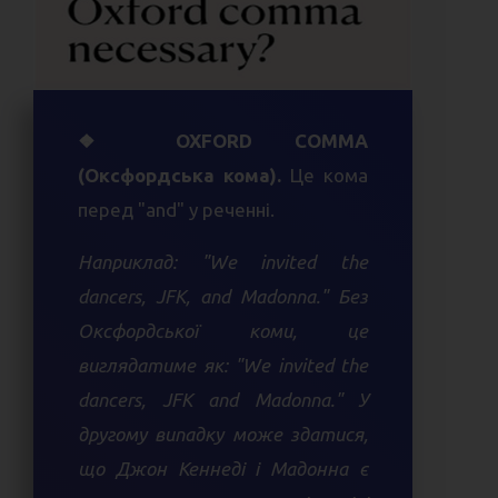
❖ OXFORD COMMA
(Оксфордська кома).
Це кома
перед "and" у реченні.
Наприклад: "We invited the
dancers, JFK, and Madonna." Без
Оксфордської коми, це
виглядатиме як: "We invited the
dancers, JFK and Madonna." У
другому випадку може здатися,
що Джон Кеннеді і Мадонна є