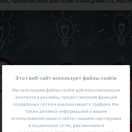
, проявляй свою фантазию и находчивость, мысли 
Этот веб-сайт использует файлы cookie
Мы используем файлы cookie для персонализации
контента и рекламы, предоставления функций
социальных сетей и анализа нашего трафика. Мы
также делимся информацией о вашем
использовании нашего сайта с нашими партнерами
в социальных сетях, рекламными и