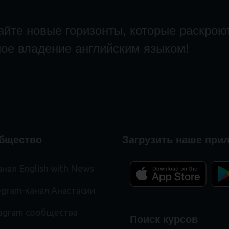
йте новые горизонты, которые раскрою
ое владение английским языком!
бщество
Загрузить наше при
нал English with News
egram-канал Анастасии
tagram сообщества
Поиск курсов