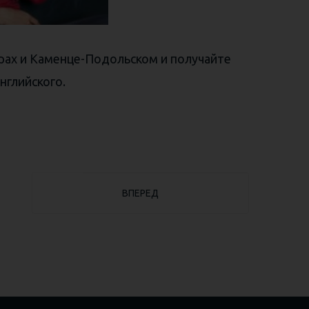
варах и Каменце-Подольском и получайте
глийского.
O ОТ НИКИ РУБИНА
СЛЕДУЮЩИЙ: ШЕСТЬ НЕОСПОРИМЫХ ДОК
ВПЕРЕД