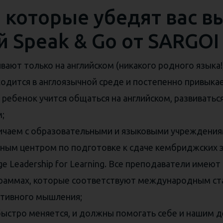
, которые убедят вас в
й Speak & Go от SARGOI
ают только на английском (никакого родного языка!)
дится в англоязычной среде и постепенно привыкает 
 ребенок учится общаться на английском, развиватьс
;
ичаем с образовательными и языковыми учреждения
ым центром по подготовке к сдаче кембриджских экз
e Leadership for Learning. Все преподаватели име
граммах, которые соответствуют международным ста
еативного мышления;
быстро меняется, и должны помогать себе и нашим д