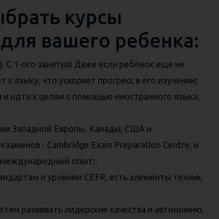
ыбрать курсы
 для вашего ребенка:
. С 1-ого занятия! Даже если ребенок еще не
к языку, что ускоряет прогресс в его изучении;
я и идти к целям с помощью иностранного языка,
ми Западной Европы, Канады, США и
аменов - Cambridge Exam Preparation Centre, и
ют международный опыт;
ндартам и уровням CEFR, есть элементы техник
етям развивать лидерские качества и автономию,