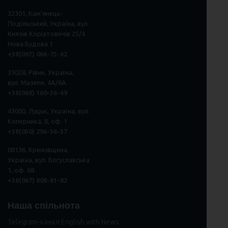
32301, Кам'янець-
Подільський, Україна, вул.
Князів Коріатовичів 25/4
Нова Будова 1
+38(097) 066-75-62
33028, Рівне, Україна,
вул. Мазепи, 4А/6А
+38(068) 160-36-69
43000, Луцьк, Україна, вул.
Коперника, 8, оф. 1
+38(050) 296
-
36
-
37
08136, Крюківщина,
Україна, вул. Богуславська
1, оф. 68
+38(067) 808-81-82
Наша спільнота
Telegram-канал English with News