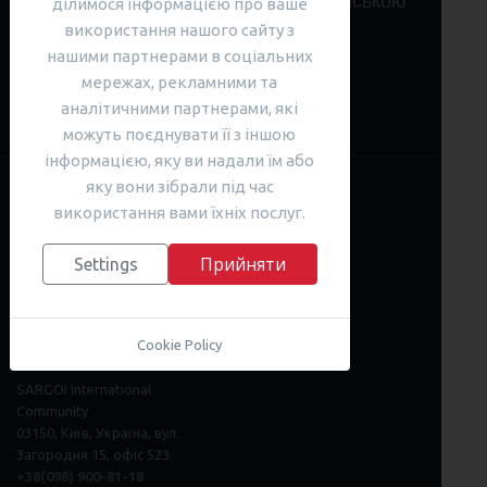
розкриють вільне володіння англійською
ділимося інформацією про ваше
мовою!
використання нашого сайту з
нашими партнерами в соціальних
мережах, рекламними та
ВИБРАТИ КУРС
аналітичними партнерами, які
можуть поєднувати її з іншою
інформацією, яку ви надали їм або
яку вони зібрали під час
використання вами їхніх послуг.
JB Cookies
Прийняти
Settings
Наші контакти
+380 (44) 290-7030
Cookie Policy
info@SPnGO.com
SARGOI International
Community
03150, Київ, Україна, вул.
Загородня 15, офіс 523
+38(098) 900-81-18