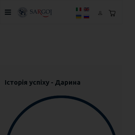
Оберіть свою мову
Головна
Про SARGOI
ВІдгуки
Історії успіхів клієнтів SARGOI
Історія довіри, що триває вже 10 років:
Діана Прокопова та SARGOI
Історія успіху - Дарина