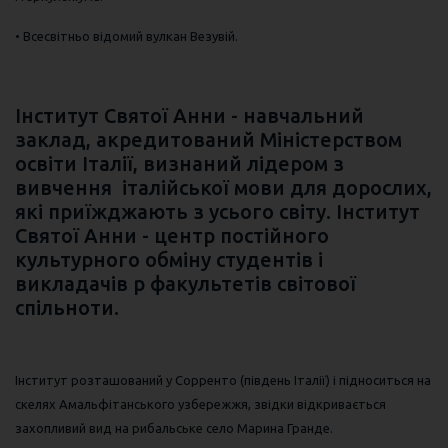
• Всесвітньо відомий вулкан Везувій.
Інститут Святої Анни - навчальний
заклад, акредитований Міністерством
освіти Італії, визнаний лідером з
вивчення італійської мови для дорослих,
які приїжджають з усього світу. Інститут
Святої Анни - центр постійного
культурного обміну студентів і
викладачів p факультетів світової
спільноти.
Інститут розташований у Сорренто (південь Італії) і підноситься на
скелях Амальфітанського узбережжя, звідки відкривається
захопливий вид на рибальське село Марина Гранде.