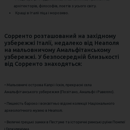
архітекторів, філософів, поетів з усього світу.
Кращі в Італії піца і морозиво.
Сорренто розташований на західному
узбережжі Італії, недалеко від Неаполя
на мальовничому Амальфітанському
узбережжі. У безпосередній близькості
від Сорренто знаходяться:
• Мальовничі острова Капрі і Іскія, прекрасні села
Амальфітанського узбережжя (Позітано, Амальфі і Равелло).
• Пишність бароко і всесвітньо відомі колекції Національного
археологічного музею в Неаполі.
• Величні грецькі замки в Пестуме та історичні римські руїни Помпеї
і Геркуленіума.