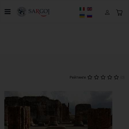
Оберіть свою мову
Головна
За кордоном
Мовні програми для дорослих
Італійська мова в Сорренто
(0)
Рейтинги