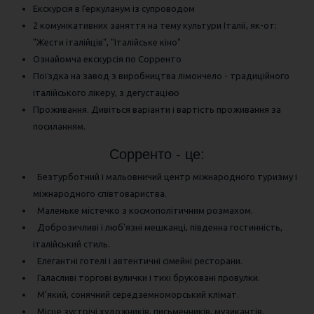
Екскурсія в Геркуланум із супроводом
2 комунікативних заняття на тему культури Італії, як-от:
"Жести італійців", "Італійське кіно"
Ознайомча екскурсія по Сорренто
Поїздка на завод з виробництва лімончело - традиційного
італійського лікеру, з дегустацією
Проживання. Дивіться варіанти і вартість проживання за
посиланням.
Сорренто - це:
Безтурботний і мальовничий центр міжнародного туризму і
міжнародного співтовариства.
Маленьке містечко з космополітичним розмахом.
Доброзичливі і люб'язні мешканці, південна гостинність,
італійський стиль.
Елегантні готелі і автентичні сімейні ресторани.
Галасливі торгові вулички і тихі бруковані провулки.
М'який, сонячний середземноморський клімат.
Місце зустрічі художників, письменників, музикантів,