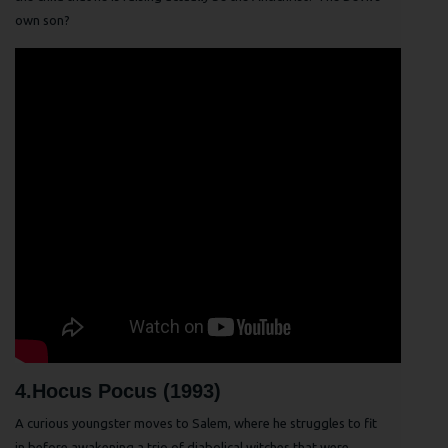
own son?
4.Hocus Pocus (1993)
A curious youngster moves to Salem, where he struggles to fit
in before awakening a trio of diabolical witches that were