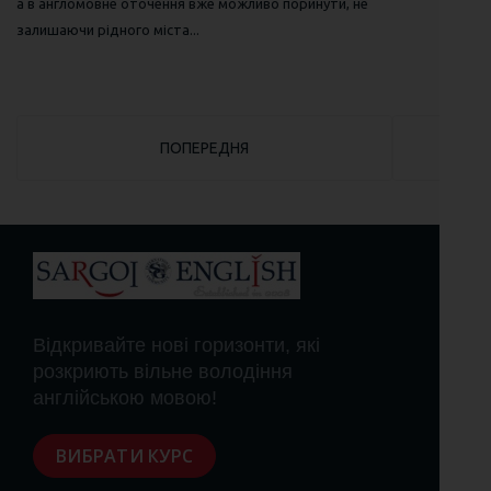
а в англомовне оточення вже можливо поринути, не
залишаючи рідного міста...
ПОПЕРЕДНЯ СТАТТЯ: ЧИМ МОЖЕ ЗДИВУВАТИ
ПОПЕРЕДНЯ
Відкривайте нові горизонти, які
розкриють вільне володіння
англійською мовою!
ВИБРАТИ КУРС