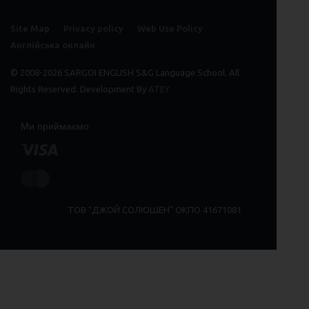
Site Map
Privacy policy
Web Use Policy
Англійська онлайн
© 2008-2026 SARGOI ENGLISH S&G Language School. All
Rights Reserved. Development By
ATEY
Ми приймаємо
ТОВ "ДЖОЙ СОЛЮШЕН" ОКПО 41671081