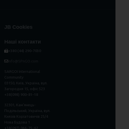
JB Cookies
Наші контакти
+380 (44) 290-7030
info@SPnGO.com
SARGOI International
Community
03150, Київ, Україна, вул.
Загородня 15, офіс 523
+38(098) 900-81-18
32301, Кам'янець-
Подільський, Україна, вул.
Князів Коріатовичів 25/4
Нова Будова 1
+38(097) 066-75-62