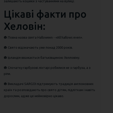
залишають кошики з частуваннями на вулиці.
Цікаві факти про
Хеловін:
🎃 Повна назва свята Halloween - «All hallows even».
🎃 Свято відзначають уже понад 2000 років.
🎃 Ірландія вважається батьківщиною Хелловіну.
🎃 Спочатку гарбузові ліхтарі робилися не з гарбуза, а з
ріпи.
🎃 Викладачі SARGOI підтримують традиція англомовних
країн та розповідають про свято дітям, підліткам і навіть
дорослим, адже це неймовірно цікаво.