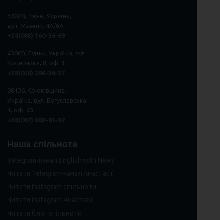
33028, Рівне, Україна,
вул. Мазепи, 4А/6А
+38(068) 160-36-69
43000, Луцьк, Україна, вул.
Коперника, 8, оф. 1
+38(050) 296
-
36
-
37
08136, Крюківщина,
Україна, вул. Богуславська
1, оф. 68
+38(067) 808-81-82
Наша спільнота
Telegram-канал English with News
Читати Telegram-канал Анастасії
Читати Instagram спільноти
Читати Instagram Анастасії
Читати блог спільноти