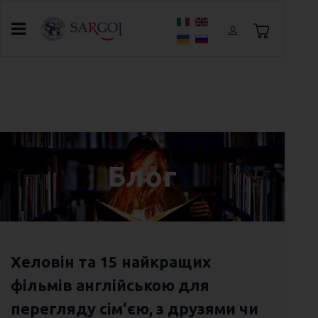
Оберіть свою мову
Головна
Блог
Школа Speak & Go Dnepr продовжує
реєстрацію в групи англійської мови
Блог
Хеловін та 15 найкращих
фільмів англійською для
перегляду сім‘єю, з друзями чи