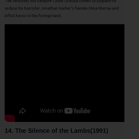
The centuries old vampire Count Dracula comes to England to
seduce his barrister Jonathan Harker's fiancée Mina Murray and
inflict havoc in the foreign land.
14. The Silence of the Lambs(1991)