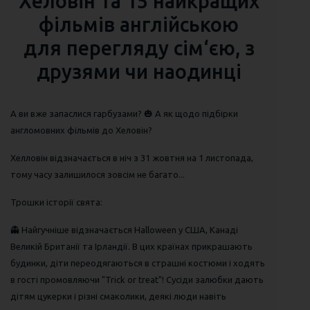
Хеловін та 15 найкращих
фільмів англійською
для перегляду сім‘єю, з
друзями чи наодинці
А ви вже запаслися гарбузами? 🎃 А як щодо підбірки
англомовних фільмів до Хеловін?
Хелловін відзначається в ніч з 31 жовтня на 1 листопада,
тому часу залишилося зовсім не багато...
Трошки історії свята:
👻 Найгучніше відзначається Halloween у США, Канаді
Великій Британії та Ірландії. В цих країнах прикрашають
будинки, діти переодягаються в страшні костюми і ходять
в гості промовляючи "Trick or treat"! Сусіди залюбки дають
дітям цукерки і різні смаколики, деякі люди навіть