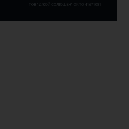
ТОВ "ДЖОЙ СОЛЮШЕН" ОКПО 41671081