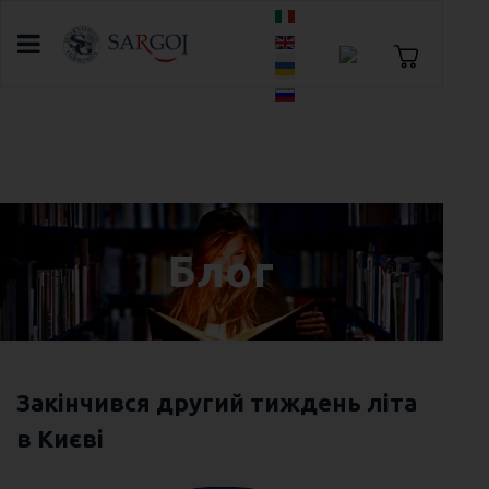
Оберіть свою мову
Головна
Блог
Cambridge English Центр з підготовки до
іспитів в Кембриджі
Блог
Закінчився другий тиждень літа
в Києві