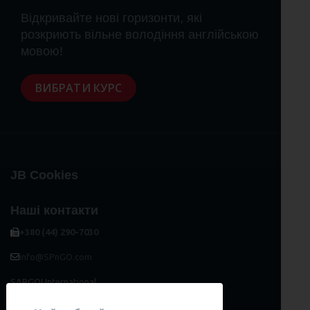
Відкривайте нові горизонти, які
розкриють вільне володіння англійською
мовою!
ВИБРАТИ КУРС
JB Cookies
Наші контакти
+380 (44) 290-7030
info@SPnGO.com
SARGOI International
Community
03150, Київ, Україна, вул.