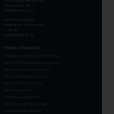
43000, Луцьк, Україна, вул.
Коперника, 8, оф. 1
+38(050) 296
-
36
-
37
08136, Крюківщина,
Україна, вул. Богуславська
1, оф. 68
+38(067) 808-81-82
Наша спільнота
Telegram-канал English with News
Читати Telegram-канал Анастасії
Читати Instagram спільноти
Читати Instagram Анастасії
Читати блог спільноти
Англійська мова
Англійська для дітей
Англійська для дорослих
Інтенсивна англійська