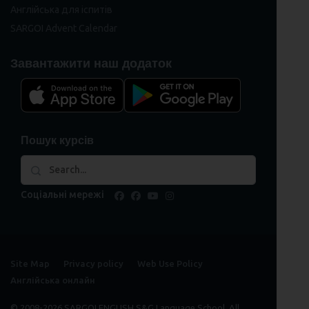
Англійська для іспитів
SARGOI Advent Calendar
Завантажити наш додаток
Пошук курсів
Соціальні мережі
facebook
facebook
youtube
instagram
Site Map
Privacy policy
Web Use Policy
Англійська онлайн
© 2008-2026 SARGOI ENGLISH S&G Language School. All