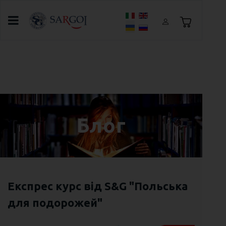
Оберіть свою мову
Головна
Блог
10 найважливіших фраз для спілкування
англійською мовою в подорожі
Блог
Експрес курс від S&G "Польська
для подорожей"