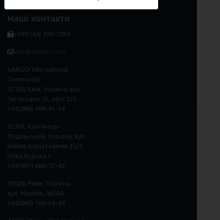
Наші контакти
+380 (44) 290-7030
info@SPnGO.com
SARGOI International
Community
03150, Київ, Україна, вул.
Загородня 15, офіс 523
+38(098) 900-81-18
32301, Кам'янець-
Подільський, Україна, вул.
Князів Коріатовичів 25/4
Нова Будова 1
+38(097) 066-75-62
33028, Рівне, Україна,
вул. Мазепи, 4А/6А
+38(068) 160-36-69