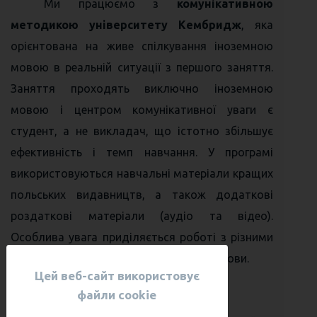
Ми працюємо з
комунікативною
методикою університету Кембридж
, яка
орієнтована на живе спілкування іноземною
мовою в реальній ситуації з першого заняття.
Заняття проходять виключно іноземною
мовою і центром комунікативної уваги є
студент, а не викладач, що істотно збільшує
ефективність і темп навчання. У програмі
використовуються навчальні матеріали кращих
польських видавництв, а також додаткові
роздаткові матеріали (аудіо та відео).
Особлива увага приділяється роботі з різними
видами пам'яті і стилями сприйняття мови.
Цей веб-сайт використовує
файли cookie