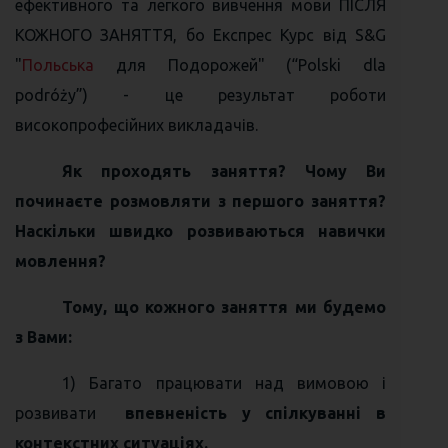
ефективного та легкого вивчення мови ПІСЛЯ
КОЖНОГО ЗАНЯТТЯ, бо Експрес Курс від S&G
"
Польська
для Подорожей" (“Polski dla
podrόży”) - це результат роботи
високопрофесійних викладачів.
Як проходять заняття? Чому Ви
починаєте розмовляти з першого заняття?
Наскільки швидко розвиваються навички
мовлення?
Тому, що кожного заняття ми будемо
з Вами:
1) Багато працювати над вимовою і
розвивати
впевненість у спілкуванні в
контекстних ситуаціях.