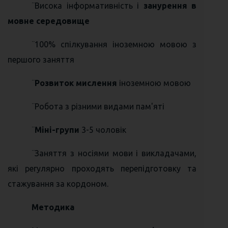
¨Висока інформативність і
занурення в
мовне середовище
¨100% спілкування іноземною мовою з
першого заняття
¨
Розвиток мислення
іноземною мовою
¨Робота з різними видами пам'яті
¨
Міні-групи
3-5 чоловік
¨Заняття з носіями мови і викладачами,
які регулярно проходять перепідготовку та
стажування за кордоном.
Методика