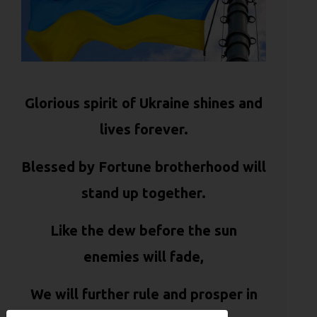
Glorious spirit of Ukraine shines and
lives forever.
Blessed by Fortune brotherhood will
stand up together.
Like the dew before the sun
enemies will fade,
We will further rule and prosper in