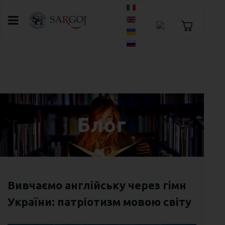
Оберіть свою мову
Головна
Блог
День рідної мови: ідентичність,
мислення та англійська як голос України
Блог
Вивчаємо англійську через гімн
України: патріотизм мовою світу