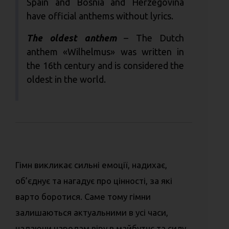
Spain and Bosnia and Herzegovina
have official anthems without lyrics.
The oldest anthem
– The Dutch
anthem «Wilhelmus» was written in
the 16th century and is considered the
oldest in the world.
Гімн викликає сильні емоції, надихає,
об’єднує та нагадує про цінності, за які
варто боротися. Саме тому гімни
залишаються актуальними в усі часи,
надаючи народам віру в майбутнє та силу