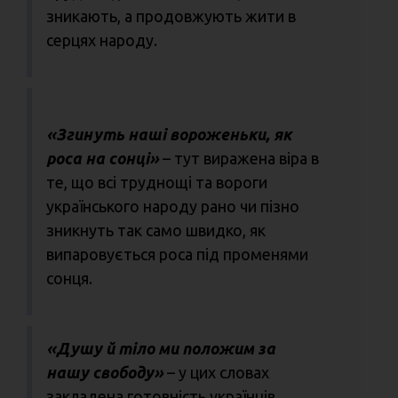
зникають, а продовжують жити в
серцях народу.
«Згинуть наші вороженьки, як
роса на сонці»
– тут виражена віра в
те, що всі труднощі та вороги
українського народу рано чи пізно
зникнуть так само швидко, як
випаровується роса під променями
сонця.
«Душу й тіло ми положим за
нашу свободу»
– у цих словах
закладена готовність українців