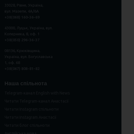
33028, Рівне, Україна,
вул. Мазепи, 4А/6А
+38(068) 160-36-69
43000, Луцьк, Україна, вул.
Коперника, 8, оф. 1
+38(050) 296
-
36
-
37
08136, Крюківщина,
Україна, вул. Богуславська
1, оф. 68
+38(067) 808-81-82
Наша спільнота
Telegram-канал English with News
Читати Telegram-канал Анастасії
Читати Instagram спільноти
Читати Instagram Анастасії
Читати блог спільноти
Англійська мова