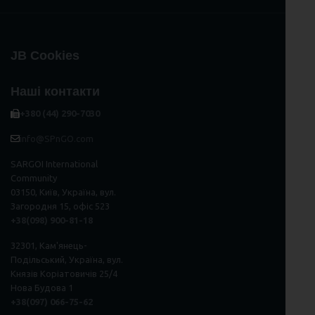
JB Cookies
Наші контакти
+380 (44) 290-7030
info@SPnGO.com
SARGOI International
Community
03150, Київ, Україна, вул.
Загородня 15, офіс 523
+38(098) 900-81-18
32301, Кам'янець-
Подільський, Україна, вул.
Князів Коріатовичів 25/4
Нова Будова 1
+38(097) 066-75-62