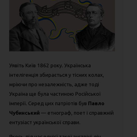
Уявіть Київ 1862 року. Українська
інтелігенція збирається у тісних колах,
мріючи про незалежність, адже тоді
Україна ще була частиною Російської
імперії. Серед цих патріотів був
Павло
Чубинський
— етнограф, поет і справжній
ентузіаст української справи.
Якось, під час однієї такої зустрічі, він