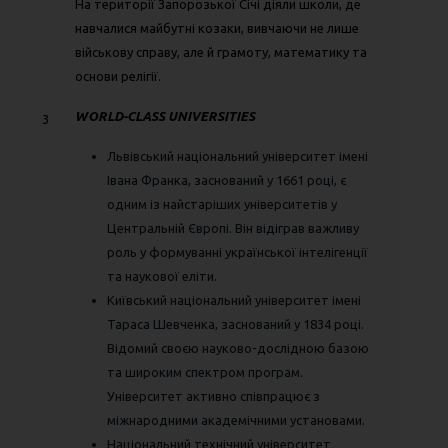
На території Запорозької Січі діяли школи, де
навчалися майбутні козаки, вивчаючи не лише
військову справу, але й грамоту, математику та
основи релігії.
WORLD-CLASS UNIVERSITIES
3
Львівський національний університет імені
Івана Франка, заснований у 1661 році, є
одним із найстаріших університетів у
Центральній Європі. Він відіграв важливу
роль у формуванні української інтелігенції
та наукової еліти.
Київський національний університет імені
Тараса Шевченка, заснований у 1834 році.
Відомий своєю науково-дослідною базою
та широким спектром програм.
Університет активно співпрацює з
міжнародними академічними установами.
Національний технічний університет