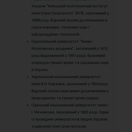
України "Київський політехнічний інститут
імені Ігоря Сікорського" (КПІ), заснований у
1898 році. Відомий своїми досягненнями в
галузі інженерії, технічних наук і
інформаційних технологій.
Національний університет "Києво-
Могилянська академія", заснований у 1615
році (відновлений у 1991 році). Важливий
осередок гуманітарних та соціальних наук
в Україні.
Харківський національний університет
імені В.Н. Каразіна, заснований у 1804 році.
Відомий своїми науковими досягненнями у
природничих та гуманітарних науках.
Одеський національний університет імені І.
І. Мечникова, заснований у 1865 році. Один
із провідних університетів півдня України,
з широким спектром програм.