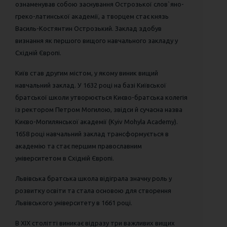
ознаменував собою заснування Острозької слов`яно-
греко-латинської академії, а творцем стає князь
Василь-Костянтин Острозький. Заклад здобув
визнання як першого вищого навчального закладу у
Східній Європі.
Київ став другим містом, у якому виник вищий
навчальний заклад. У 1632 році на базі Київської
братської школи утворюється Києво-братська колегія
із ректором Петром Могилою, звідси й сучасна назва
Києво-Могилянської академії (Kyiv Mohyla Academy).
1658 році навчальний заклад трансформується в
академію та стає першим православним
університетом в Східній Європі.
Львівська братська школа відіграла значну роль у
розвитку освіти та стала основою для створення
Львівського університету в 1661 році.
В XIX столітті виникає відразу три важливих вищих