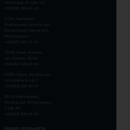
Загородня 15, офіс 523
+38(098) 900-81-18
32301, Кам'янець-
Подільський, Україна, вул.
Князів Коріатовичів 25/4
Нова Будова 1
+38(097) 066-75-62
33028, Рівне, Україна,
вул. Мазепи, 4А/6А
+38(068) 160-36-69
43000, Луцьк, Україна, вул.
Коперника, 8, оф. 1
+38(050) 296
-
36
-
37
08136, Крюківщина,
Україна, вул. Богуславська
1, оф. 68
+38(067) 808-81-82
Наша спільнота