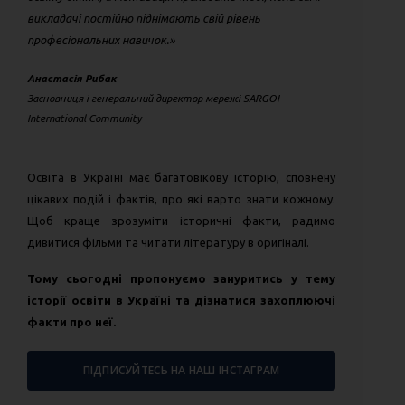
викладачі постійно піднімають свій рівень
професіональних навичок.»
Анастасія Рибак
Засновниця і генеральний директор мережі SARGOI
International Community
Освіта в Україні має багатовікову історію, сповнену
цікавих подій і фактів, про які варто знати кожному.
Щоб краще зрозуміти історичні факти, радимо
дивитися фільми та читати літературу в оригіналі.
Тому сьогодні пропонуємо зануритись у тему
історії освіти в Україні та дізнатися захоплюючі
факти про неї.
ПІДПИСУЙТЕСЬ НА НАШ ІНСТАГРАМ