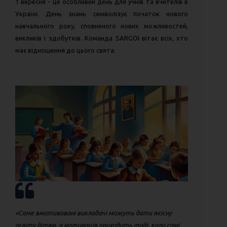
1 вересня - це особливий день для учнів та вчителів в
Україні. День знань символізує початок нового
навчального року, сповненого нових можливостей,
викликів і здобутків. Команда SARGOI вітає всіх, хто
має відношення до цього свята.
«Саме вмотивовані викладачі можуть дати якісну
освіту дітям, а мотивація приходить тоді, коли самі