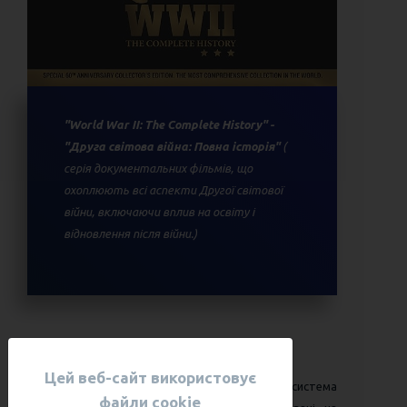
"World War II: The Complete History" -
"Друга світова війна: Повна історія"
(
серія документальних фільмів, що
охоплюють всі аспекти Другої світової
війни, включаючи вплив на освіту і
відновлення після війни.)
Незалежність України
7
Цей веб-сайт використовує
Після проголошення незалежності в 1991 році, система
файли cookie