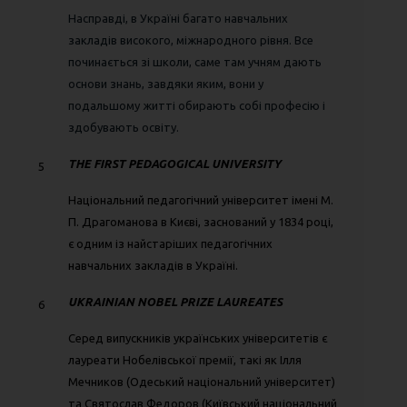
Насправді, в Україні багато навчальних
закладів високого, міжнародного рівня. Все
починається зі школи, саме там учням дають
основи знань, завдяки яким, вони у
подальшому житті обирають собі професію і
здобувають освіту.
THE FIRST PEDAGOGICAL UNIVERSITY
5
Національний педагогічний університет імені М.
П. Драгоманова в Києві, заснований у 1834 році,
є одним із найстаріших педагогічних
навчальних закладів в Україні.
UKRAINIAN NOBEL PRIZE LAUREATES
6
Серед випускників українських університетів є
лауреати Нобелівської премії, такі як Ілля
Мечников (Одеський національний університет)
та Святослав Федоров (Київський національний