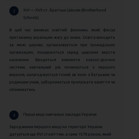
XVI — XVIІ ст. Братські Школи (Brotherhood
2
Schools)
В цей час виникає освітній феномен, який фіксує
притаманну українцям жагу до знань. Освіта виходить
за межі церкви, організовується при громадських
організаціях, поширюється серед широких верств
населення. Вводяться елементи класно-урочноі
системи, навчальний рік починається з першого
вересня, налагоджується тісний звʼязок з батьками чи
родинами учнів, забороняється пропускати заняття чи
спізнюватись.
Перші вищі навчальні заклади України
3
Зародження першого вишу на території України
датується ще XVI століттям, а саме 1576 роком, який