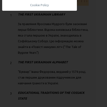
Cookie Policy
THE FIRST UKRAINIAN LIBRARY
1
За правління Ярослава Мудрого були засновані
перші бібліотеки. Відома князівська бібліотека,
яка стала першою в Україні, знаходилась в
Софійському Соборі. Цю інформацію можна
знайти в «Повісті минулих літ» ("The Tale of
Bygone Years")
THE FIRST UKRAINIAN ALPHABET
2
"Буквар" Івана Федорова, виданий у 1574 році,
став першим друкованим підручником для
навчання грамоти в Україні.
EDUCATIONAL TRADITIONS OF THE COSSACK
3
STATE