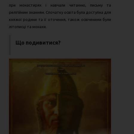
при монастирях і навчали читанню, письму та
релігійним знанням. Спочатку освіта була доступна для
княжої родини та її оточення, також освіченими були
літописці та монахи.
Що подивитися?