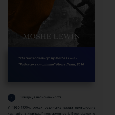
"The Soviet Century" by Moshe Lewin -
"Радянське століття" Моше Левін, 2016
Ліквідація неписьменності
5
У 1920-1930-х роках радянська влада проголосила
кампанію з ліквідації неписьменності. Було відкрито