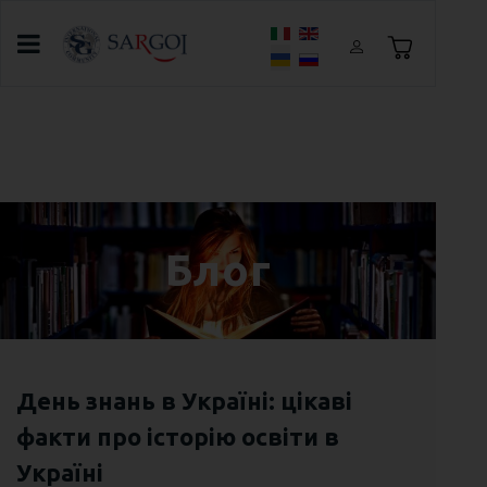
Оберіть свою мову
Головна
Блог
Другий тиждень літнього табору в
Броварах
Блог
День знань в Україні: цікаві
факти про історію освіти в
Україні