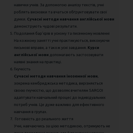
навички учнів. За допомогою аналізу текстів, учні
роблять висновки та вчаться обґрунтовувати свої
думки.
Сучасні методи навчання англійської мови
демонструють чудові результати.
Подолання бар'єрів в усному та писемному мовленні
На кожному занятті учні практикуються, виконуючи
письмові вправи, а також усні завдання.
Курси
англійської мови
допомагають застосовувати
наявні знання на практиці.
Гнучкість
Сучасні методи навчання іноземної мови
,
зокрема кембриджська методика, вирізняється
своєю гнучкістю, що дозволяє вчителям SARGOI
адаптувати навчальний процес до індивідуальних
потреб учнів. Це дуже важливо для ефективного
навчання в групах.
Готовність до реального життя
Учні, навчаючись за цією методикою, отримують не