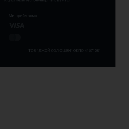
Rights Reserved. Development By
ATEY
Ми приймаємо
ТОВ "ДЖОЙ СОЛЮШЕН" ОКПО 41671081