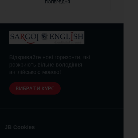
ПОПЕРЕДНЯ СТАТТЯ: ЩО ТАКЕ ДОГМА?
ПОПЕРЕДНЯ
Відкривайте нові горизонти, які
розкриють вільне володіння
англійською мовою!
ВИБРАТИ КУРС
JB Cookies