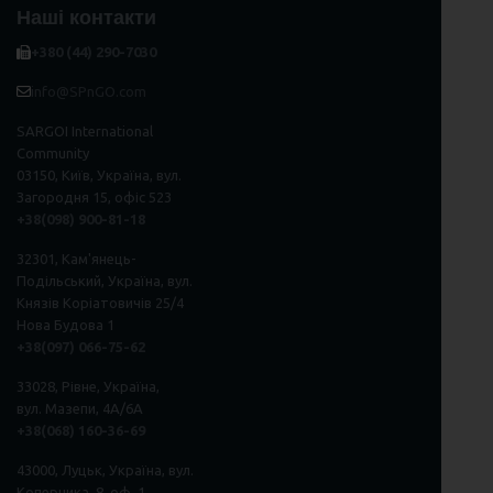
Наші контакти
+380 (44) 290-7030
info@SPnGO.com
SARGOI International
Community
03150, Київ, Україна, вул.
Загородня 15, офіс 523
+38(098) 900-81-18
32301, Кам'янець-
Подільський, Україна, вул.
Князів Коріатовичів 25/4
Нова Будова 1
+38(097) 066-75-62
33028, Рівне, Україна,
вул. Мазепи, 4А/6А
+38(068) 160-36-69
43000, Луцьк, Україна, вул.
Коперника, 8, оф. 1