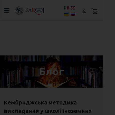
Оберіть свою мову
Головна
Блог
Уроки виживання від Джека Лондона. Як
загартувати характер і покращити
англійську
Блог
Кембриджська методика
викладання у школі іноземних