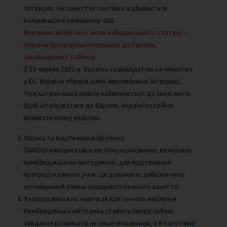
ситуаціях. На заняттях постійно відбувається
комунікація в реальному часі.
Вивчення англійської мови набирає нового статусу -
Україна продовжує інтеграцію до Європи,
законопроект Кабміну
З 23 червня 2022 р. Україна є кандидатом на членство
у ЄС. Україна обрала шлях європейської інтеграції,
тож щодня наша країна наближається до своєї мети.
Щоб інтегруватися до Європи, Україні потрібно
провести низку реформ.
Оцінка та відстеження прогресу
SARGOI використовує систему оцінювання, визначену
кембриджською методикою, для відстеження
прогресу кожного учня. Це допомагає забезпечити
оптимальний рівень складності кожного заняття.
Зосередження на навичках критичного мислення
Кембриджська методика ставить перед собою
завдання розвивати не лише мовленнєві, а й когнітивні