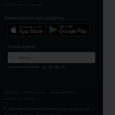
SARGOI Advent Calendar
Завантажити наш додаток
Пошук курсів
Соціальні мережі
facebook
facebook
youtube
instagram
Site Map
Privacy policy
Web Use Policy
Англійська онлайн
© 2008-2026 SARGOI ENGLISH S&G Language School. All