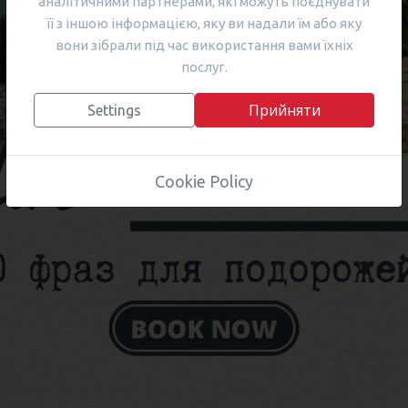
аналітичними партнерами, які можуть поєднувати
її з іншою інформацією, яку ви надали їм або яку
вони зібрали під час використання вами їхніх
послуг.
Прийняти
Settings
Cookie Policy