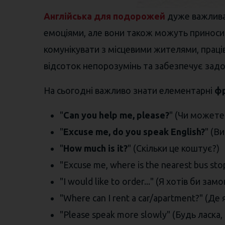
Англійська для подорожей
дуже важлива 
емоціями, але вони також можуть приносит
комунікувати з місцевими жителями, праців
відсоток непорозумінь та забезпечує зад
На сьогодні важливо знати елементарні
фр
"
Can you help me, please?
" (Чи можете
"
Excuse me, do you speak English?
" (В
"
How much is it?
" (Скільки це коштує?)
"Excuse me, where is the nearest bus s
"I would like to order..." (Я хотів би замо
"Where can I rent a car/apartment?" (
"Please speak more slowly" (Будь ласка,