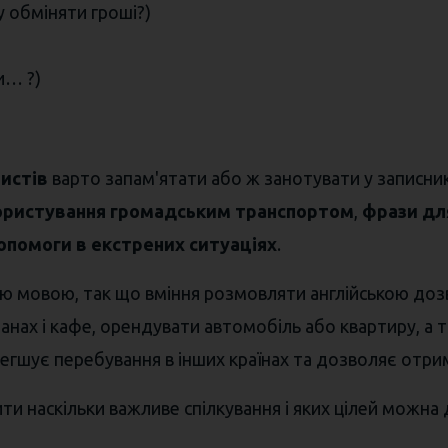
у обміняти гроші?)
и… ?)
истів
варто запам'ятати або ж занотувати у записник,
ористування громадським транспортом
,
фрази для
опомоги в екстрених ситуаціях
.
ною мовою, так що вміння розмовляти англійською до
анах і кафе, орендувати автомобіль або квартиру, а
гшує перебування в інших країнах та дозволяє отрима
и наскільки важливе спілкування і яких цілей можна 