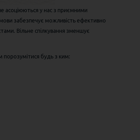
ше асоціюються у нас з приємними
ї мови забезпечує можливість ефективно
стами. Вільне спілкування зменшує
м порозумітися будь з ким: