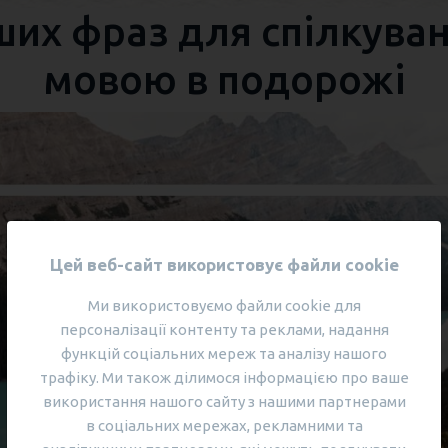
их фраз для спілкува
мовою в подорожі
Цей веб-сайт використовує файли cookie
Ми використовуємо файли cookie для
персоналізації контенту та реклами, надання
функцій соціальних мереж та аналізу нашого
трафіку. Ми також ділимося інформацією про ваше
використання нашого сайту з нашими партнерами
в соціальних мережах, рекламними та