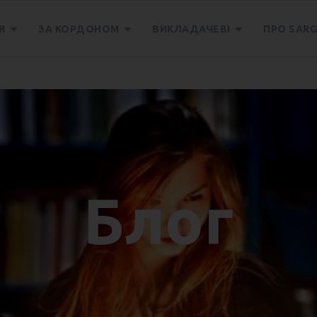
Я
ЗА КОРДОНОМ
ВИКЛАДАЧЕВІ
ПРО SARG
ує реєстрацію в групи англійської мови
Блог