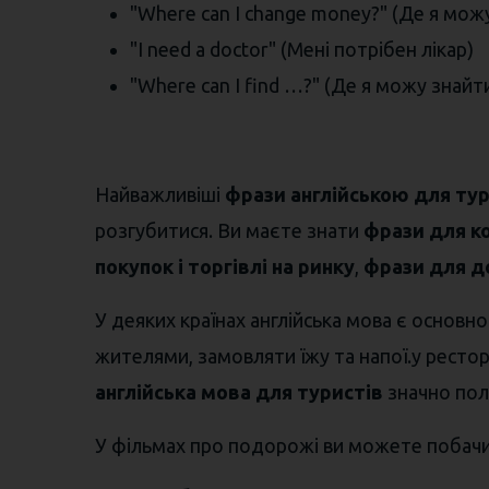
"Where can I change money?" (Де я мож
"I need a doctor" (Мені потрібен лікар)
"Where can I find …?" (Де я можу знайт
Найважливіші
фрази англійською для тур
розгубитися. Ви маєте знати
фрази для к
покупок і торгівлі на ринку
,
фрази для д
У деяких країнах англійська мова є основ
жителями, замовляти їжу та напої.у рестор
англійська мова для туристів
значно поле
У фільмах про подорожі ви можете побачит