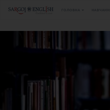
ГОЛОВНА
НАВЧАНН
Головна
Блог
Школа Speak & Go Dnepr продовж