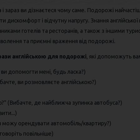
і зараз ви дізнаєтеся чому саме. Подорожі найчасті
и дискомфорт і відчутну напругу. Знання англійсько
никами готелів та ресторанів, а також з іншими тури
оволення та приємні враження від подорожі.
ази англійською для подорожі
, які допоможуть ва
 ви допомогти мені, будь ласка?)
ибачте, ви розмовляєте англійською?)
top?" (Вибачте, де найближча зупинка автобуса?)
вити...)
Де я можу орендувати автомобіль/квартиру?)
 говоріть повільніше)