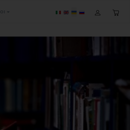
Оберіть свою мову
OI