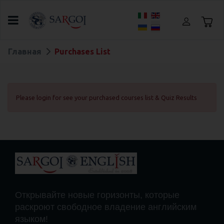
Выберите язык
Главная
Purchases List
Please login for see your purchased courses list & Quiz Results
Открывайте новые горизонты, которые
раскроют свободное владение английским
языком!