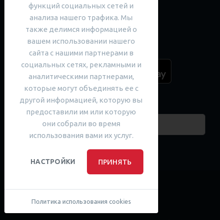
функций социальных сетей и
Читать блог сообщества
анализа нашего трафика. Мы
SARGOI Advent Calendar
также делимся информацией о
вашем использовании нашего
Загрузить наше приложение
сайта с нашими партнерами в
социальных сетях, рекламными и
аналитическими партнерами,
которые могут объединять ее с
другой информацией, которую вы
Поиск курсов
предоставили им или которую
они собрали во время
использования вами их услуг.
Социальные сети
facebook
facebook
youtube
instagram
ПРИНЯТЬ
НАСТРОЙКИ
Site Map ru
Privacy policy
Web Use Policy
Политика использования cookies
Англійська онлайн