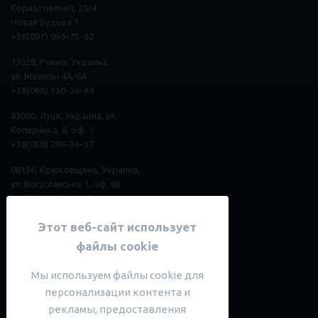
Кориатовичей, 25/4
Новая Будова 1
+38(097) 066-75-62
33028, Ровно, Украина,
ул. Мазепы 4А/6А
+38(068) 160-36-69
43000, Луцк, Украина, ул.
Коперника, 8, оф. 1
+38(050) 296
-
36
-
37
08136, Крюковщина, Украина,
ул. Богуславська 1, оф. 68
+38(067) 808-81-82
Этот веб-сайт использует
Наше сообщество
файлы cookie
Telegram-канал English with News
Мы используем файлы cookie для
Читать Telegram-канал Анастасии
персонализации контента и
Читать Instagram сообщества
рекламы, предоставления
Читать Instagram Анастасии