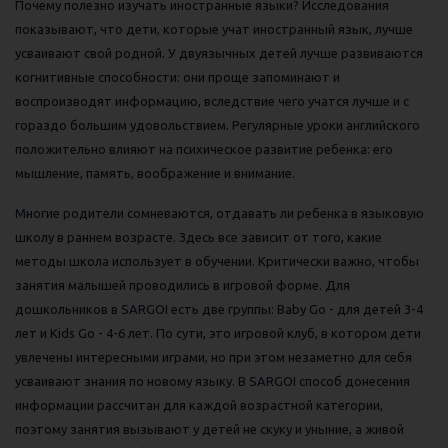
Почему полезно изучать иностранные языки? Исследования
показывают, что дети, которые учат иностранный язык, лучше
усваивают свой родной. У двуязычных детей лучше развиваются
когнитивные способности: они проще запоминают и
воспроизводят информацию, вследствие чего учатся лучше и с
гораздо большим удовольствием. Регулярные уроки английского
положительно влияют на психическое развитие ребенка: его
мышление, память, воображение и внимание.
Многие родители сомневаются, отдавать ли ребенка в языковую
школу в раннем возрасте. Здесь все зависит от того, какие
методы школа использует в обучении. Критически важно, чтобы
занятия малышей проводились в игровой форме. Для
дошкольников в SARGOI есть две группы: Baby Go - для детей 3-4
лет и Kids Go - 4-6 лет. По сути, это игровой клуб, в котором дети
увлечены интересными играми, но при этом незаметно для себя
усваивают знания по новому языку. В SARGOI способ донесения
информации рассчитан для каждой возрастной категории,
поэтому занятия вызывают у детей не скуку и уныние, а живой