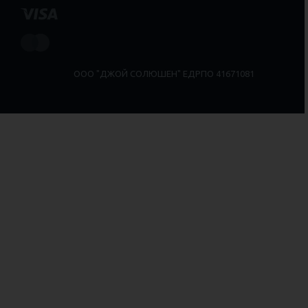
ООО "ДЖОЙ СОЛЮШЕН" ЕДРПО 41671081