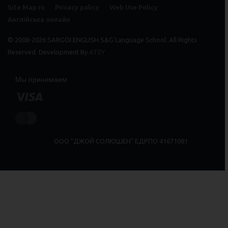
Site Map ru
Privacy policy
Web Use Policy
Англійська онлайн
© 2008-2026 SARGOI ENGLISH S&G Language School. All Rights
Reserved. Development By
ATEY
Мы принимаем
ООО "ДЖОЙ СОЛЮШЕН" ЕДРПО 41671081