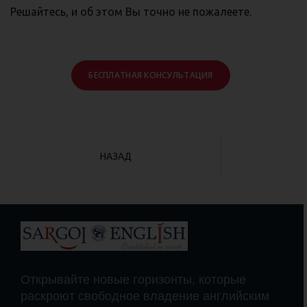
Решайтесь, и об этом Вы точно не пожалеете.
БЕСПЛАТНАЯ КОНСУЛЬТАЦИЯ
ПРЕДЫДУЩИЙ: АНГЛИЙСКИЙ ЯЗЫК ДЛЯ НАЧ
НАЗАД
Открывайте новые горизонты, которые
раскроют свободное владение английским