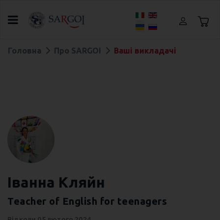
Оберіть свою мову
Головна
Про SARGOI
Ваші викладачі
Іванна Кляйн
Teacher of English for teenagers
Відколи
05 лютого 2024