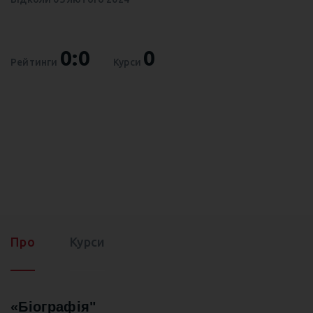
0:0
0
Рейтинги
Курси
Про
Курси
«Біографія"