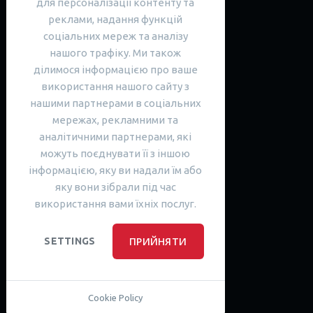
Нова Будова 1
для персоналізації контенту та
+38(097) 066-75-62
реклами, надання функцій
соціальних мереж та аналізу
33028, Рівне, Україна,
нашого трафіку. Ми також
вул. Мазепи, 4А/6А
+38(068) 160-36-69
ділимося інформацією про ваше
використання нашого сайту з
43000, Луцьк, Україна, вул.
нашими партнерами в соціальних
Коперника, 8, оф. 1
мережах, рекламними та
+38(050) 296
-
36
-
37
аналітичними партнерами, які
08136, Крюківщина, Україна,
можуть поєднувати її з іншою
вул. Богуславська 1, оф. 68
інформацією, яку ви надали їм або
+38(067) 808-81-82
яку вони зібрали під час
використання вами їхніх послуг.
Наша спільнота
Telegram-канал English with News
ПРИЙНЯТИ
SETTINGS
Читати Telegram-канал Анастасії
Читати Instagram спільноти
Читати Instagram Анастасії
Cookie Policy
Читати блог спільноти