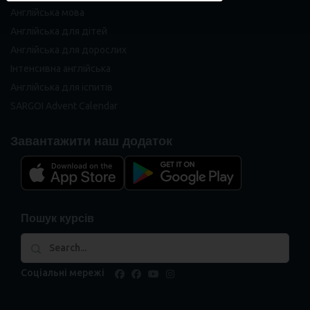
Англійська мова
Англійська для дітей
Англійська для дорослих
Інтенсивна англійська
Англійська для іспитів
SARGOI Advent Calendar
Завантажити наш додаток
Пошук курсів
Соціальні мережі
facebook
facebook
youtube
instagram