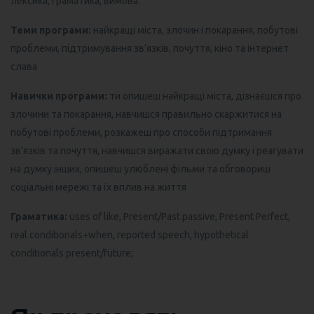
лексика, граматика, вимова.
Теми програми:
найкращі міста, злочин і покарання, побутові
проблеми, підтримування зв’язків, почуття, кіно та інтернет
слава
Навички програми:
ти опишеш найкращі міста, дізнаєшся про
злочини та покарання, навчишся правильно скаржитися на
побутові проблеми, розкажеш про способи підтримання
зв’язків та почуття, навчишся виражати свою думку і реагувати
на думку інших, опишеш улюблені фільми та обговориш
соціальні мережі та їх вплив на життя
Граматика:
uses of like, Present/Past passive, Present Perfect,
real conditionals+when, reported speech, hypothetical
conditionals present/future;