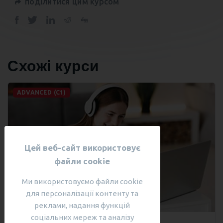
поділитися цим курсом
Схожі курси
ADVANCED (C1)
Цей веб-сайт використовує
файли cookie
Ми використовуємо файли cookie
для персоналізації контенту та
реклами, надання функцій
соціальних мереж та аналізу