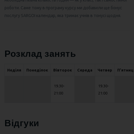
необхідна певна кількість годин — як у класі, так і самостійної
роботи. Саме тому в програму курсу ми добавили ще бонус
послугу SARGOI календар, яка тримає учнів в тонусі щодня.
Розклад занять
Неділя
Понеділок
Вівторок
Середа
Четвер
П'ятниц
19.30-
19.30-
21:00
21:00
Відгуки