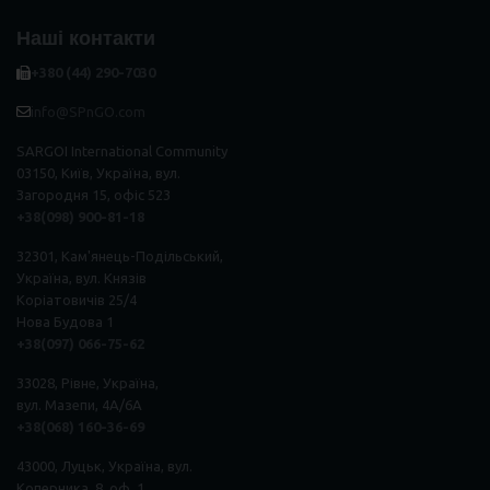
Наші контакти
+380 (44) 290-7030
info@SPnGO.com
SARGOI International Community
03150, Київ, Україна, вул.
Загородня 15, офіс 523
+38(098) 900-81-18
32301, Кам'янець-Подільський,
Україна, вул. Князів
Коріатовичів 25/4
Нова Будова 1
+38(097) 066-75-62
33028, Рівне, Україна,
вул. Мазепи, 4А/6А
+38(068) 160-36-69
43000, Луцьк, Україна, вул.
Коперника, 8, оф. 1