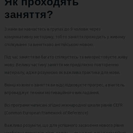
Як проходять
заняття?
З нами ви навчаєтесь в групах до 9 чоловік через
комунікативну методику, тобто заняття проходить у живому
спілкуванні та винятково англійською мовою.
Під час заняття ви багато спілкуєтесь та використовуєте живу
мову. Велику частину заняття ми приділяємо повторенню
матеріалу, адже розуміємо як важлива практика для мови.
Вкінці кожного заняття ви відслідковуєте прогрес, а вчитель
впроваджує техніки мотиваційного викладання.
Всі програми написані згідно міжнародної шкали рівнів CEFR
(Common European Framework of Reference).
Важливо розуміти, що для успішного засвоєння нового рівня