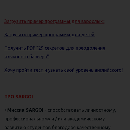
Загрузить пример программы для взрослых::
Загрузить пример программы для детей:
Получить PDF "29 секретов для преодоления
языкового барьера"
Хочу пройти тест и узнать свой уровень английского!
⠀
ПРО SARGOI
•
Миссия SARGOI
- способствовать личностному,
профессиональному и / или академическому
развитию студентов благодаря качественному