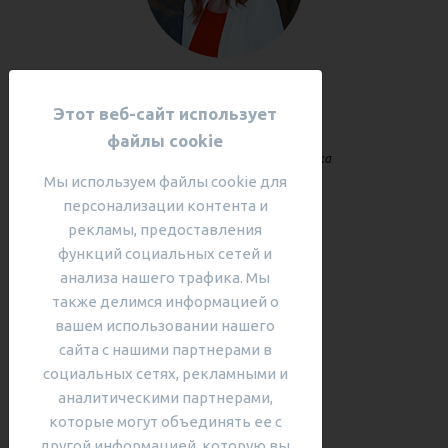
Квалификации:
ТКТ
Этот веб-сайт использует
Лидия Максимчук
файлы cookie
Преподаватель английского языка
Мы используем файлы cookie для
персонализации контента и
рекламы, предоставления
функций социальных сетей и
анализа нашего трафика. Мы
также делимся информацией о
вашем использовании нашего
сайта с нашими партнерами в
социальных сетях, рекламными и
Квалификации:
ТКТ
аналитическими партнерами,
Виктория Побережец
которые могут объединять ее с
другой информацией, которую вы