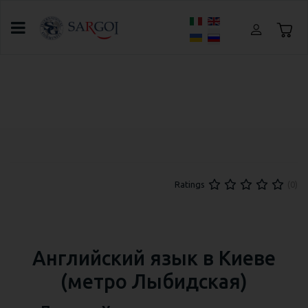
Выберите язык
Главная
О SARGOI
Школы
Отзыв про школу иностранных языков SARGOI
от Дениса Любимова
(0)
Ratings
Английский язык в Киеве
(метро Лыбидская)