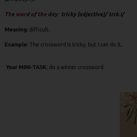
T
h
e
w
o
r
d
o
f
t
h
e
d
a
y
:
tricky (adjective)/ˈtrɪk.i/
Meaning:
difficult.
Example:
The crossword is tricky, but I can do it.
Your MINI-TASK:
do a winter crossword.