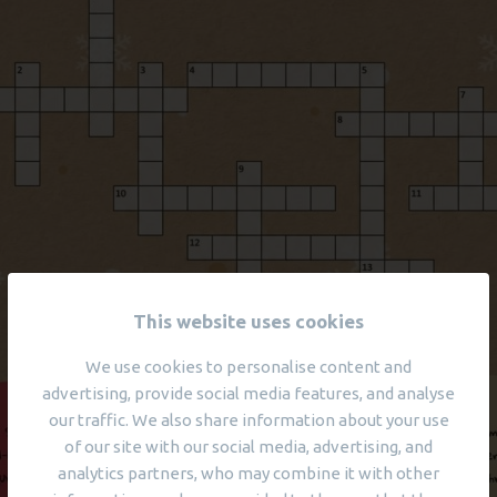
This website uses cookies
We use cookies to personalise content and
advertising, provide social media features, and analyse
our traffic. We also share information about your use
of our site with our social media, advertising, and
analytics partners, who may combine it with other