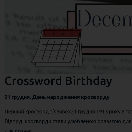
Crossword Birthday
21 грудня. День народження кросворду
Перший кросворд з’явився 21 грудня 1913 року в га
Відтоді кросворди стали улюбленою розвагою для мі
для розуму.