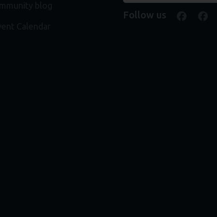
ommunity blog
Follow us
faceb
f
ent Calendar