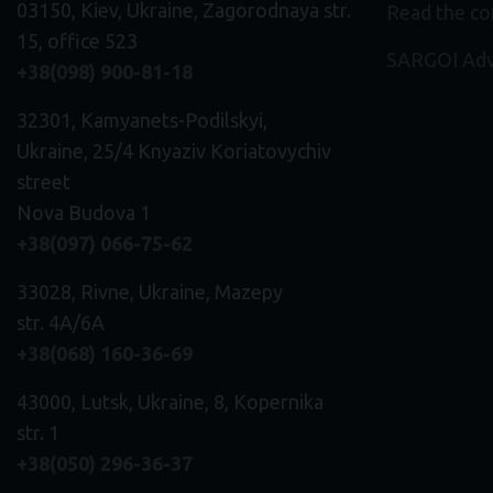
03150, Kiev, Ukraine, Zagorodnaya str.
Read the c
15, office 523
SARGOI Adv
+38(098) 900-81-18
32301, Kamyanets-Podilskyi,
Ukraine, 25/4 Knyaziv Koriatovychiv
street
Nova Budova 1
+38(097) 066-75-62
33028, Rivne, Ukraine, Mazepy
str. 4A/6A
+38(068) 160-36-69
43000, Lutsk, Ukraine, 8, Kopernika
str. 1
+38(050) 296
-
36
-
37