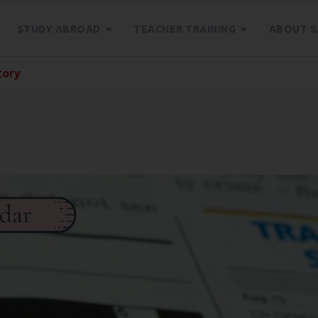
STUDY ABROAD
TEACHER TRAINING
ABOUT S
tory