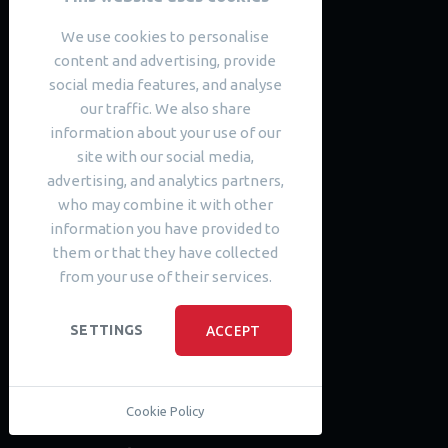
SARGOI International Community
03150, Kiev, Ukraine,
We use cookies to personalise
Zagorodnaya str. 15, office 523
content and advertising, provide
+38(098) 900-81-18
social media features, and analyse
32301, Kamyanets-Podilskyi,
our traffic. We also share
Ukraine, 25/4 Knyaziv
information about your use of our
Koriatovychiv street
site with our social media,
Nova Budova 1
+38(097) 066-75-62
advertising, and analytics partners,
who may combine it with other
33028, Rivne, Ukraine, Mazepy
information you have provided to
str. 4A/6A
them or that they have collected
+38(068) 160-36-69
from your use of their services.
43000, Lutsk, Ukraine, 8,
Kopernika str. 1
+38(050) 296
-
36
-
37
ACCEPT
SETTINGS
08136, Kryukovshchyna, Ukraine,
ul. 1, office 68
+38(067) 808-81-82
Cookie Policy