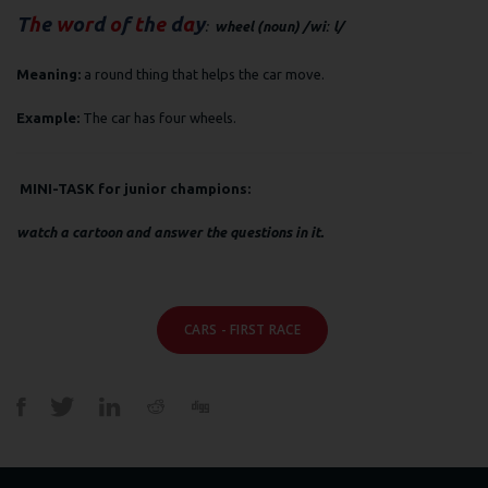
T
h
e
w
o
r
d
o
f
t
h
e
d
a
y
:
wheel (noun) /wiː l/
Meaning:
a round thing that helps the car move.
Example:
The car has four wheels.
MINI-TASK for junior champions:
watch a cartoon and answer the questions in it.
CARS - FIRST RACE